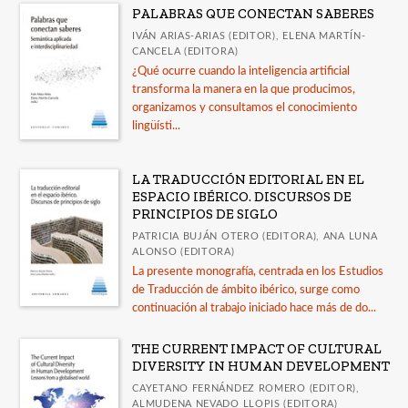
PALABRAS QUE CONECTAN SABERES
Interlingua
IVÁN ARIAS-ARIAS (EDITOR), ELENA MARTÍN-
CANCELA (EDITORA)
Obras Generales
¿Qué ocurre cuando la inteligencia artificial
transforma la manera en la que producimos,
organizamos y consultamos el conocimiento
CATÁLOGOS
lingüísti...
Guía de uso de la IA en la revisión por pares
LA TRADUCCIÓN EDITORIAL EN EL
LORCA. Catálogo de publicaciones
ESPACIO IBÉRICO. DISCURSOS DE
PRINCIPIOS DE SIGLO
Guía Comares sobre uso de inteligencia artificial
en las publicaciones académicas
PATRICIA BUJÁN OTERO (EDITORA), ANA LUNA
ALONSO (EDITORA)
Catálogo a diciembre 2025
La presente monografía, centrada en los Estudios
de Traducción de ámbito ibérico, surge como
Publicados en 2025
continuación al trabajo iniciado hace más de do...
Ver todos... (15)
THE CURRENT IMPACT OF CULTURAL
DIVERSITY IN HUMAN DEVELOPMENT
CAYETANO FERNÁNDEZ ROMERO (EDITOR),
ALMUDENA NEVADO LLOPIS (EDITORA)