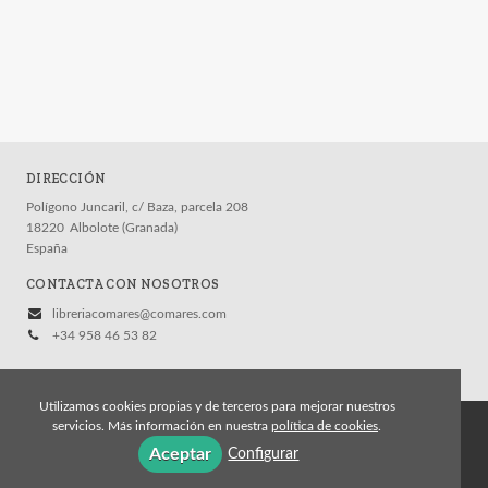
DIRECCIÓN
Polígono Juncaril, c/ Baza, parcela 208
18220
Albolote (Granada)
España
CONTACTA CON NOSOTROS
libreriacomares@comares.com
+34 958 46 53 82
Utilizamos cookies propias y de terceros para mejorar nuestros
servicios. Más información en nuestra
política de cookies
.
© 2026, Editorial Comares
Aceptar
Configurar
Aviso legal
Política de cookies
Política de privacidad
Condiciones Generales de Contratación
Contacto