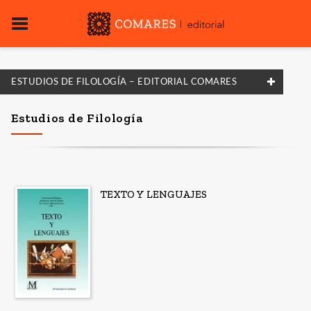
ESTUDIOS DE FILOLOGÍA – EDITORIAL COMARES
FILTRADO POR:
Estudios de Filología
Traducción
Traducción
TEXTO Y LENGUAJES
MATERIAS
Traducción
NUESTRAS COLECCIONES
Estudios de Filología