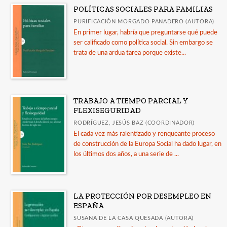
POLÍTICAS SOCIALES PARA FAMILIAS
Comares * Arqueología
PURIFICACIÓN MORGADO PANADERO (AUTORA)
Comares * Arte
En primer lugar, habría que preguntarse qué puede
Ver todas... (11)
ser calificado como política social. Sin embargo se
trata de una ardua tarea porque existe...
MATERIAS
Antropología
TRABAJO A TIEMPO PARCIAL Y
FLEXISEGURIDAD
Arqueología
RODRÍGUEZ, JESÚS BAZ (COORDINADOR)
+
Ciencias Sociales
El cada vez más ralentizado y renqueante proceso
de construcción de la Europa Social ha dado lugar, en
Comunicación
los últimos dos años, a una serie de ...
Cultura
+
Derecho
LA PROTECCIÓN POR DESEMPLEO EN
Derecho moderno
ESPAÑA
Derecho romano
SUSANA DE LA CASA QUESADA (AUTORA)