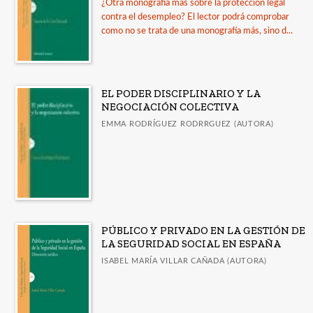
+
¿Otra monografía más sobre la protección legal
Filosofía
contra el desempleo? El lector podrá comprobar
Geografía
como no se trata de una monografía más, sino d...
Ver todas... (11)
EL PODER DISCIPLINARIO Y LA
CATÁLOGOS
NEGOCIACIÓN COLECTIVA
Guía de uso de la IA en la revisión por pares
EMMA RODRÍGUEZ RODRRGUEZ (AUTORA)
LORCA. Catálogo de publicaciones
Guía Comares sobre uso de inteligencia artificial
en las publicaciones académicas
Catálogo a diciembre 2025
PÚBLICO Y PRIVADO EN LA GESTIÓN DE
Publicados en 2025
LA SEGURIDAD SOCIAL EN ESPAÑA
Ver todos... (15)
ISABEL MARÍA VILLAR CAÑADA (AUTORA)