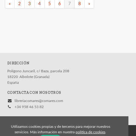
«
2
3
4
5
6
7
8
»
DIRECCIÓN
Polígono Juncaril, c/ Baza, parcela 208
18220
Albolote (Granada)
España
CONTACTA CON NOSOTROS
libreriacomares@comares.com
+34 958 46 53 82
Utilizamos cookies propias y de terceros para mejorar nuestros
servicios. Más información en nuestra
política de cookies
.
© 2026, Editorial Comares