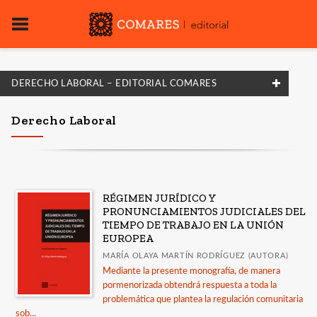
DERECHO LABORAL – EDITORIAL COMARES
FILTRADO POR:
Derecho Laboral
Derecho
Laboral
RÉGIMEN JURÍDICO Y
PRONUNCIAMIENTOS JUDICIALES DEL
MATERIAS
TIEMPO DE TRABAJO EN LA UNIÓN
EUROPEA
Ciencias de la Vida
MARÍA OLAYA MARTÍN RODRÍGUEZ (AUTORA)
Procesal
Mediante la presente monografía, de manera
pormenorizada obtendrá respuesta a toda la
Sociedad de la Información
problemática que plantea la regulación comunitaria
Administrativo
sob...