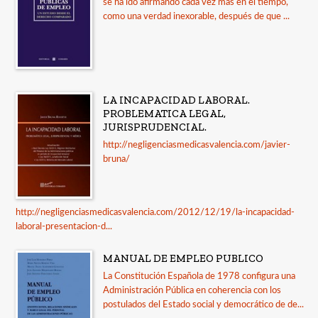
se ha ido afirmando cada vez más en el tiempo,
Derecho del Transporte
como una verdad inexorable, después de que ...
Derecho Fiscal
Derecho Laboral
Diccionarios
LA INCAPACIDAD LABORAL.
Fac. de Drch. Univ. de Sevilla
PROBLEMATICA LEGAL,
Formularios
JURISPRUDENCIAL.
http://negligenciasmedicasvalencia.com/javier-
Ver todas... (11)
bruna/
CATÁLOGOS
http://negligenciasmedicasvalencia.com/2012/12/19/la-incapacidad-
Guía de uso de la IA en la revisión por pares
laboral-presentacion-d...
LORCA. Catálogo de publicaciones
MANUAL DE EMPLEO PUBLICO
Guía Comares sobre uso de inteligencia artificial
La Constitución Española de 1978 configura una
en las publicaciones académicas
Administración Pública en coherencia con los
postulados del Estado social y democrático de de...
Catálogo a diciembre 2025