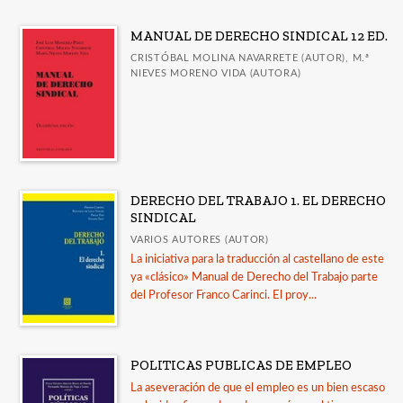
Eclesiástico
MANUAL DE DERECHO SINDICAL 12 ED.
Civil
CRISTÓBAL MOLINA NAVARRETE (AUTOR), M.ª
NIEVES MORENO VIDA (AUTORA)
General
Medicina Legal
Internacional
Laboral
DERECHO DEL TRABAJO 1. EL DERECHO
Ver todas... (18)
SINDICAL
VARIOS AUTORES (AUTOR)
La iniciativa para la traducción al castellano de este
NUESTRAS COLECCIONES
ya «clásico» Manual de Derecho del Trabajo parte
Comentario a la Legislación Social
del Profesor Franco Carinci. El proy...
Crítica del Derecho * Arte del Derecho
Crítica del Derecho* Derecho Vivo
POLITICAS PUBLICAS DE EMPLEO
Derecho Administrativo
La aseveración de que el empleo es un bien escaso