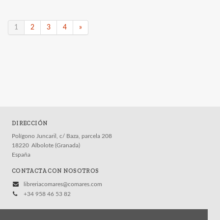
1
2
3
4
»
DIRECCIÓN
Polígono Juncaril, c/ Baza, parcela 208
18220
Albolote (Granada)
España
CONTACTA CON NOSOTROS
libreriacomares@comares.com
+34 958 46 53 82