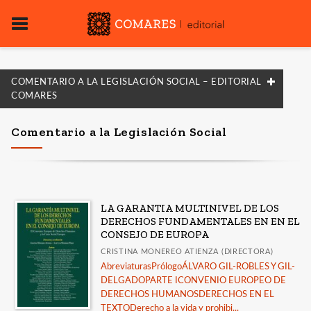
COMENTARIO A LA LEGISLACIÓN SOCIAL – EDITORIAL
COMARES
FILTRADO POR:
Comentario a la Legislación Social
Derecho
Laboral
LA GARANTIA MULTINIVEL DE LOS
DERECHOS FUNDAMENTALES EN EN EL
MATERIAS
CONSEJO DE EUROPA
Ciencias de la Vida
CRISTINA MONEREO ATIENZA (DIRECTORA)
AbreviaturasPrólogoÁLVARO GIL-ROBLES Y GIL-
Procesal
DELGADOPARTE ICONVENIO EUROPEO DE
DERECHOS HUMANOSDERECHOS EN EL
Sociedad de la Información
TEXTODerecho a la vida y prohibi...