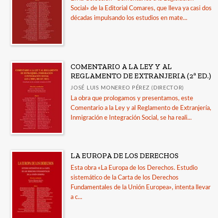
Social» de la Editorial Comares, que lleva ya casi dos
Derecho del Transporte
décadas impulsando los estudios en mate...
Derecho Fiscal
Derecho Laboral
Diccionarios
COMENTARIO A LA LEY Y AL
REGLAMENTO DE EXTRANJERIA (2ª ED.)
Fac. de Drch. Univ. de Sevilla
JOSÉ LUIS MONEREO PÉREZ (DIRECTOR)
Formularios
La obra que prologamos y presentamos, este
Comentario a la Ley y al Reglamento de Extranjería,
Ver todas... (11)
Inmigración e Integración Social, se ha reali...
CATÁLOGOS
LA EUROPA DE LOS DERECHOS
Guía de uso de la IA en la revisión por pares
Esta obra «La Europa de los Derechos. Estudio
sistemático de la Carta de los Derechos
LORCA. Catálogo de publicaciones
Fundamentales de la Unión Europea», intenta llevar
Guía Comares sobre uso de inteligencia artificial
a c...
en las publicaciones académicas