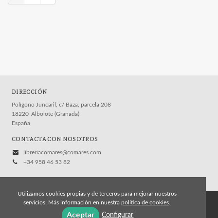
DIRECCIÓN
Polígono Juncaril, c/ Baza, parcela 208
18220
Albolote (Granada)
España
CONTACTA CON NOSOTROS
libreriacomares@comares.com
+34 958 46 53 82
Utilizamos cookies propias y de terceros para mejorar nuestros
servicios. Más información en nuestra
política de cookies
.
© 2026, Editorial Comares
Aceptar
Configurar