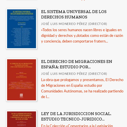
Administrativo
EL SISTEMA UNIVERSAL DE LOS
Eclesiástico
DERECHOS HUMANOS
Civil
JOSÉ LUIS MONEREO PÉREZ (DIRECTOR)
«Todos los seres humanos nacen libres e iguales en
General
dignidad y derechos y,dotados como están de razón
Medicina Legal
y conciencia, deben comportarse fratern...
Internacional
Laboral
EL DERECHO DE MIGRACIONES EN
ESPAÑA: ESTUDIO POR...
Ver todas... (18)
JOSÉ LUIS MONEREO PÉREZ (DIRECTOR)
La obra que prologamos y presentamos, El Derecho
de Migraciones en España: estudio por
NUESTRAS COLECCIONES
Comunidades Autónomas, se ha realizado partiendo
de l...
Comentario a la Legislación Social
Crítica del Derecho * Arte del Derecho
LEY DE LA JURISDICCION SOCIAL.
Crítica del Derecho* Derecho Vivo
ESTUDIO TECNICO-JURIDICO...
En la Colección «Comentarios a la Legislación
Derecho Administrativo