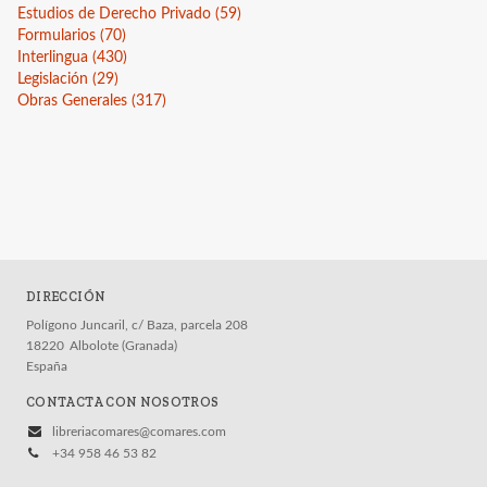
Estudios de Derecho Privado
(59)
Eclesiástico
Formularios
(70)
Interlingua
(430)
Civil
Legislación
(29)
General
Obras Generales
(317)
Medicina Legal
Internacional
Laboral
Ver todas... (18)
DIRECCIÓN
CATÁLOGOS
Polígono Juncaril, c/ Baza, parcela 208
18220
Albolote (Granada)
Guía de uso de la IA en la revisión por pares
España
LORCA. Catálogo de publicaciones
CONTACTA CON NOSOTROS
Guía Comares sobre uso de inteligencia artificial
libreriacomares@comares.com
en las publicaciones académicas
+34 958 46 53 82
Catálogo a diciembre 2025