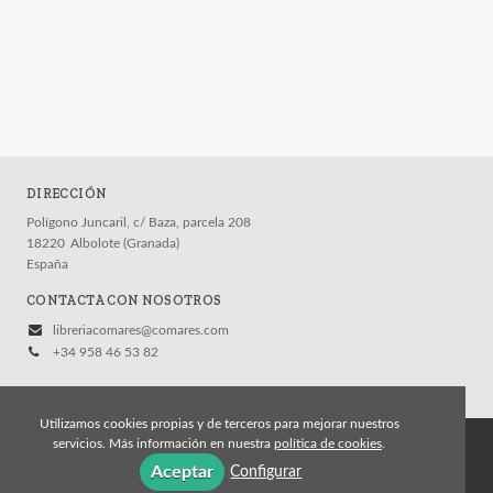
Eclesiástico
Civil
General
Medicina Legal
Internacional
DIRECCIÓN
Laboral
Polígono Juncaril, c/ Baza, parcela 208
18220
Albolote (Granada)
Ver todas... (18)
España
CONTACTA CON NOSOTROS
NUESTRAS COLECCIONES
libreriacomares@comares.com
+34 958 46 53 82
Almacén de Derecho
Crítica del Derecho * Arte del Derecho
Utilizamos cookies propias y de terceros para mejorar nuestros
Crítica del Derecho* Derecho Vivo
servicios. Más información en nuestra
política de cookies
.
© 2026, Editorial Comares
Derecho Administrativo
Aceptar
Configurar
Aviso legal
Política de cookies
Política de privacidad