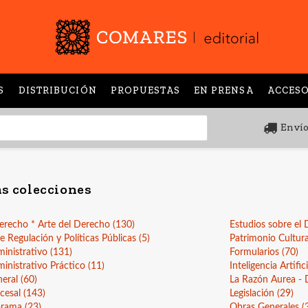
S
DISTRIBUCIÓN
PROPUESTAS
EN PRENSA
ACCESO
Envío
s colecciones
Derecho * Arte del Derecho
(130)
Estudios sobre el 
 Regulación y Políticas Públicas
(5)
Patrimonio Cultur
inistrativo
(131)
Formularios
(70)
inistrativo Práctico
(11)
Inteligencia Artific
neral
(60)
La Razón Aurea - 
cesal
(143)
Legislación
(29)
corama
(23)
Obras Generales
(