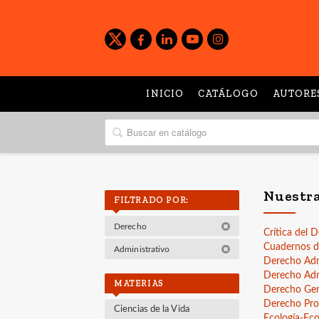
INICIO
CATÁLOGO
AUTORE
Nuestra
FILTRADO POR:
Derecho
Crítica del 
Cuadernos de
Administrativo
Derecho Adm
Derecho Adm
MATERIAS
Derecho Ge
Derecho Pro
Ciencias de la Vida
Ecología-E