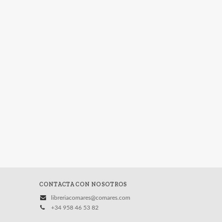
CONTACTA CON NOSOTROS
libreriacomares@comares.com
+34 958 46 53 82