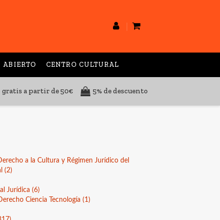
 ABIERTO
CENTRO CULTURAL
 gratis a partir de 50€
5% de descuento
Derecho a la Cultura y Régimen Jurídico del
al
(2)
ial Jurídica
(6)
Derecho Ciencia Tecnología
(1)
317)