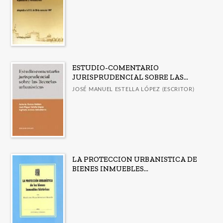
Diccionarios
Prevención de Riesgos y Calidad Ambiental
Urbanismo
ESTUDIO-COMENTARIO
CATÁLOGOS
JURISPRUDENCIAL SOBRE LAS...
JOSÉ MANUEL ESTELLA LÓPEZ (ESCRITOR)
Guía de uso de la IA en la revisión por pares
LORCA. Catálogo de publicaciones
Guía Comares sobre uso de inteligencia artificial
en las publicaciones académicas
Catálogo a diciembre 2025
LA PROTECCION URBANISTICA DE
Publicados en 2025
BIENES INMUEBLES...
Ver todos... (15)