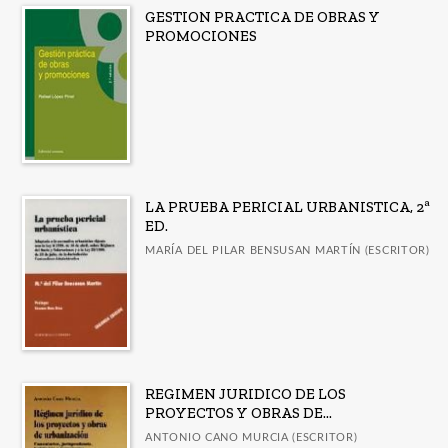
GESTION PRACTICA DE OBRAS Y
Eclesiástico
PROMOCIONES
Civil
General
Medicina Legal
Internacional
Laboral
LA PRUEBA PERICIAL URBANISTICA, 2ª
Ver todas... (18)
ED.
MARÍA DEL PILAR BENSUSAN MARTÍN (ESCRITOR)
NUESTRAS COLECCIONES
Derecho Administrativo
Derecho Administrativo Práctico
REGIMEN JURIDICO DE LOS
Derecho Sociedad de la Información
PROYECTOS Y OBRAS DE...
Derecho Urbanístico
ANTONIO CANO MURCIA (ESCRITOR)