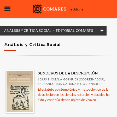
ANÁLISIS Y CRÍTICA SOCIAL – EDITORIAL COMARES
FILTRADO POR:
Análisis y Crítica Social
Literatura
Ensayos
SENDEROS DE LA DESCRIPCIÓN
MATERIAS
JESÚS I. CATALÁ GORGUES (COORDINADOR),
FERNANDO ROS GALIANA (COORDINADOR)
Poesía
El estatuto epistemológico y metodológico de la
descripción en las ciencias naturales y sociales ha
Ensayos
sido y continúa siendo objeto de viva co...
Narrativa
Teatro