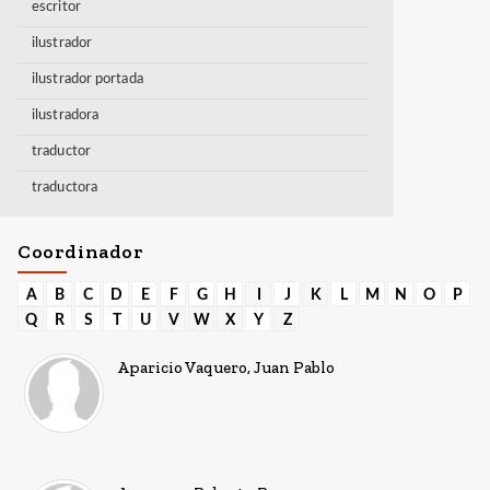
escritor
ilustrador
ilustrador portada
ilustradora
traductor
traductora
Coordinador
A
B
C
D
E
F
G
H
I
J
K
L
M
N
O
P
Q
R
S
T
U
V
W
X
Y
Z
Aparicio Vaquero, Juan Pablo