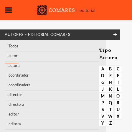
AUTORES – EDITORIAL COMARES
Todos
Tipo
autor
Autora
autora
A
B
C
coordinador
D
E
F
G
H
I
coordinadora
J
K
L
director
M
N
O
P
Q
R
directora
S
T
U
editor
V
W
X
Y
Z
editora