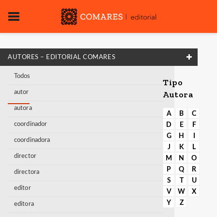
AUTORES – EDITORIAL COMARES
Todos
Tipo
autor
Autora
autora
A
B
C
coordinador
D
E
F
G
H
I
coordinadora
J
K
L
director
M
N
O
P
Q
R
directora
S
T
U
editor
V
W
X
Y
Z
editora