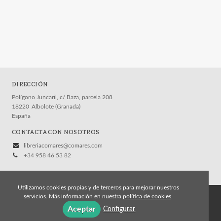
DIRECCIÓN
Polígono Juncaril, c/ Baza, parcela 208
18220
Albolote (Granada)
España
CONTACTA CON NOSOTROS
libreriacomares@comares.com
+34 958 46 53 82
Utilizamos cookies propias y de terceros para mejorar nuestros
servicios. Más información en nuestra
política de cookies
.
© 2026, Editorial Comares
Aceptar
Configurar
Aviso legal
Política de cookies
Política de privacidad