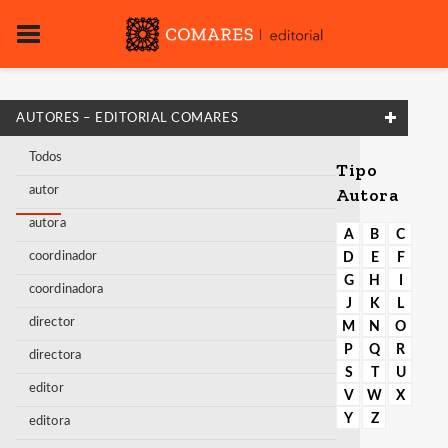
AUTORES – EDITORIAL COMARES
Todos
Tipo
autor
Autora
autora
A
B
C
coordinador
D
E
F
G
H
I
coordinadora
J
K
L
director
M
N
O
P
Q
R
directora
S
T
U
editor
V
W
X
Y
Z
editora