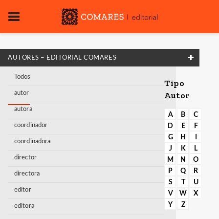
AUTORES – EDITORIAL COMARES
Todos
Tipo
autor
Autor
autora
A
B
C
coordinador
D
E
F
G
H
I
coordinadora
J
K
L
director
M
N
O
P
Q
R
directora
S
T
U
editor
V
W
X
Y
Z
editora