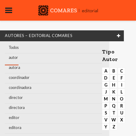
AUTORES – EDITORIAL COMARES
Todos
Tipo
autor
Autor
autora
A
B
C
coordinador
D
E
F
G
H
I
coordinadora
J
K
L
director
M
N
O
P
Q
R
directora
S
T
U
editor
V
W
X
Y
Z
editora