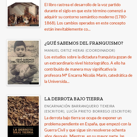
El libro rastrea el desarrollo de la voz partido
durante el siglo en que este término comenzó a
adquirir su contorno semántico moderno (1780-
1868). Los cambios operados en este concepto
están inevitablemente co...
¿QUÉ SABEMOS DEL FRANQUISMO?
MANUEL ORTIZ HERAS (COORDINADOR)
Los estudios sobre la dictadura franquista gozan de
un extraordinario nivel historiográfico. A ello ha
contribuido de manera muy significativa la
profesora Mª Encarna Nicolás Marín, catedrática de
la Universida...
LA DERROTA BAJO TIERRA
ENCARNACIÓN BARRANQUERO TEXEIRA
(ESCRITOR), LUCÍA PRIETO BORREGO (ESCRITOR)
La derrota bajo tierra se ocupa de exponer un
problema pendiente en España, que empezó con la
Guerra Civil y que sigue sin resolverse ochenta
años después. Mientras, en su mayor parte, las