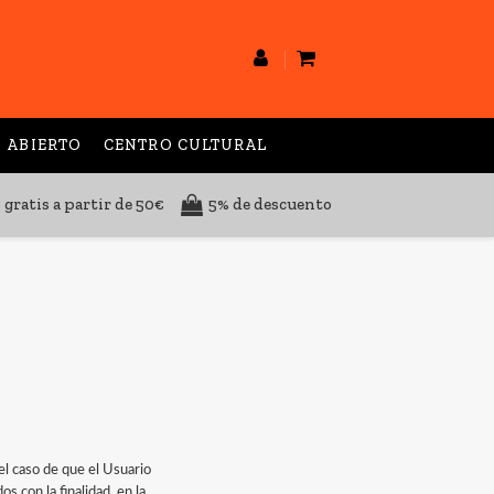
 ABIERTO
CENTRO CULTURAL
 gratis a partir de 50€
5% de descuento
el caso de que el Usuario
s con la finalidad, en la