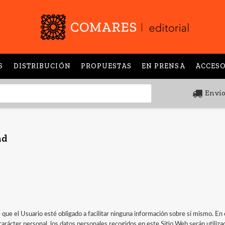
S
DISTRIBUCIÓN
PROPUESTAS
EN PRENSA
ACCESO
Envío
ad
 que el Usuario esté obligado a facilitar ninguna información sobre sí mismo. En 
rácter personal, los datos personales recogidos en este Sitio Web serán utilizado