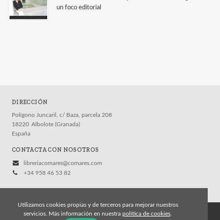
un foco editorial
DIRECCIÓN
Polígono Juncaril, c/ Baza, parcela 208
18220
Albolote (Granada)
España
CONTACTA CON NOSOTROS
libreriacomares@comares.com
+34 958 46 53 82
Utilizamos cookies propias y de terceros para mejorar nuestros
servicios. Más información en nuestra
política de cookies
.
© 2026, Editorial Comares