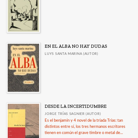
Guía de uso de la IA en la revisión por pares
LORCA. Catálogo de publicaciones
Guía Comares sobre uso de inteligencia artificial
en las publicaciones académicas
Catálogo a diciembre 2025
EN EL ALBA NO HAY DUDAS
Publicados en 2025
LUYS SANTA MARINA (AUTOR)
Ver todos... (15)
DESDE LA INCERTIDUMBRE
JORGE TRÍAS SAGNIER (AUTOR)
Es el benjamín y 4 novel de la tríada Trías: tan
distintos entre sí, los tres hermanos escritores
tienen en común el grave timbre o metal de...