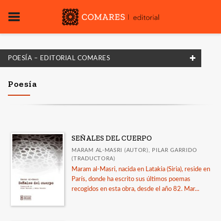
POESÍA – EDITORIAL COMARES
FILTRADO POR:
Poesía
Literatura
Poesía
SEÑALES DEL CUERPO
MATERIAS
MARAM AL-MASRI (AUTOR), PILAR GARRIDO
(TRADUCTORA)
Poesía
Maram al-Masri, nacida en Latakia (Siria), reside en
París, donde ha escrito sus últimos poemas
Ensayos
recogidos en esta obra, desde el año 82. Mar...
Narrativa
Teatro