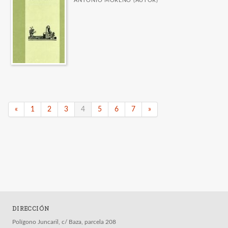
ANTONIO MORENO (AUTOR)
«
1
2
3
4
5
6
7
»
DIRECCIÓN
Polígono Juncaril, c/ Baza, parcela 208