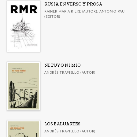
RUSIA EN VERSO Y PROSA
RAINER MARIA RILKE (AUTOR), ANTONIO PAU
(EDITOR)
NUESTRAS COLECCIONES
Comares * Facsímil
Comares * Historia
Comares * Literatura
Huerta de San Vicente
NI TUYO NI MÍO
La Veleta - Poesía
ANDRÉS TRAPIELLO (AUTOR)
La Veleta - Prosa
LV - Literatura Árabe Contemporánea
LV - Poesía
Obras Generales
LOS BALUARTES
CATÁLOGOS
ANDRÉS TRAPIELLO (AUTOR)