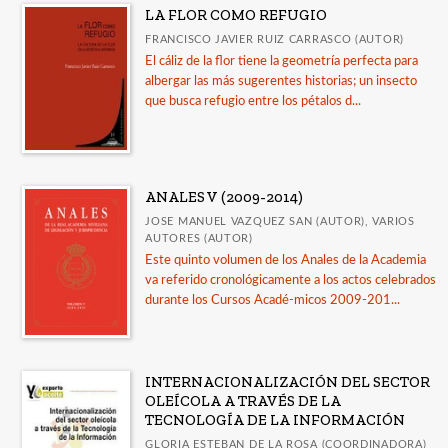
LA FLOR COMO REFUGIO
CATÁLOGOS
FRANCISCO JAVIER RUIZ CARRASCO (AUTOR)
El cáliz de la flor tiene la geometría perfecta para
Guía de uso de la IA en la revisión por pares
albergar las más sugerentes historias; un insecto
LORCA. Catálogo de publicaciones
que busca refugio entre los pétalos d...
Guía Comares sobre uso de inteligencia artificial
en las publicaciones académicas
Catálogo a diciembre 2025
ANALES V (2009-2014)
Publicados en 2025
JOSE MANUEL VAZQUEZ SAN (AUTOR), VARIOS
AUTORES (AUTOR)
Ver todos... (15)
Este quinto volumen de los Anales de la Academia
va referido cronológicamente a los actos celebrados
durante los Cursos Acadé-micos 2009-201...
INTERNACIONALIZACIÓN DEL SECTOR
OLEÍCOLA A TRAVÉS DE LA
TECNOLOGÍA DE LA INFORMACIÓN
GLORIA ESTEBAN DE LA ROSA (COORDINADORA)