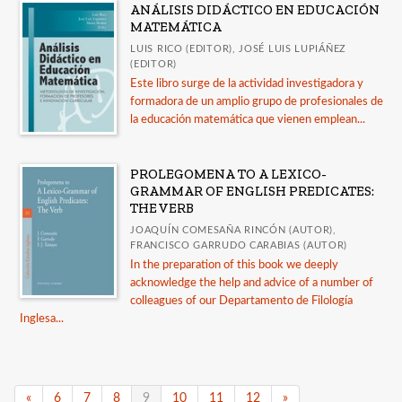
ANÁLISIS DIDÁCTICO EN EDUCACIÓN
MATEMÁTICA
LUIS RICO (EDITOR), JOSÉ LUIS LUPIÁÑEZ
(EDITOR)
Este libro surge de la actividad investigadora y
formadora de un amplio grupo de profesionales de
la educación matemática que vienen emplean...
PROLEGOMENA TO A LEXICO-
GRAMMAR OF ENGLISH PREDICATES:
THE VERB
JOAQUÍN COMESAÑA RINCÓN (AUTOR),
FRANCISCO GARRUDO CARABIAS (AUTOR)
In the preparation of this book we deeply
acknowledge the help and advice of a number of
colleagues of our Departamento de Filología
Inglesa...
«
6
7
8
9
10
11
12
»