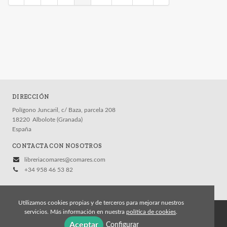
DIRECCIÓN
Polígono Juncaril, c/ Baza, parcela 208
18220
Albolote (Granada)
España
CONTACTA CON NOSOTROS
libreriacomares@comares.com
+34 958 46 53 82
Utilizamos cookies propias y de terceros para mejorar nuestros
servicios. Más información en nuestra
política de cookies
.
© 2026, Editorial Comares
Aceptar
Configurar