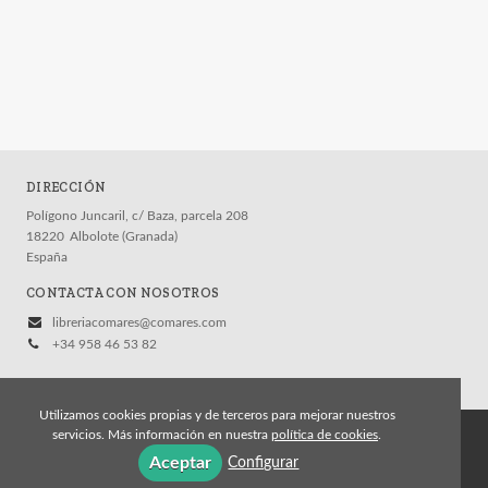
DIRECCIÓN
Polígono Juncaril, c/ Baza, parcela 208
18220
Albolote (Granada)
España
CONTACTA CON NOSOTROS
libreriacomares@comares.com
+34 958 46 53 82
Utilizamos cookies propias y de terceros para mejorar nuestros
servicios. Más información en nuestra
política de cookies
.
© 2026, Editorial Comares
Aceptar
Configurar
Aviso legal
Política de cookies
Política de privacidad