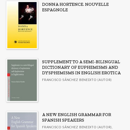
DONNA HORTENCE. NOUVELLE
CATÁLOGOS
ESPAGNOLE
Guía de uso de la IA en la revisión por pares
LORCA. Catálogo de publicaciones
Guía Comares sobre uso de inteligencia artificial
en las publicaciones académicas
Catálogo a diciembre 2025
SUPPLEMENT TO A SEMI-BILINGUAL
Publicados en 2025
DICTIONARY OF EUPHEMISMS AND
DYSPHEMISMS IN ENGLISH EROTICA
Ver todos... (15)
FRANCISCO SÁNCHEZ BENEDITO (AUTOR)
A NEW ENGLISH GRAMMAR FOR
SPANISH SPEAKERS
FRANCISCO SÁNCHEZ BENEDITO (AUTOR),