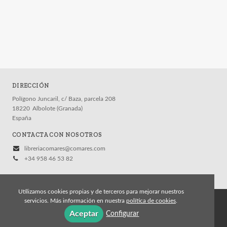
DIRECCIÓN
Polígono Juncaril, c/ Baza, parcela 208
18220
Albolote (Granada)
España
CONTACTA CON NOSOTROS
libreriacomares@comares.com
+34 958 46 53 82
Utilizamos cookies propias y de terceros para mejorar nuestros
servicios. Más información en nuestra
política de cookies
.
© 2026, Editorial Comares
Aceptar
Configurar
Aviso legal
Política de cookies
Política de privacidad