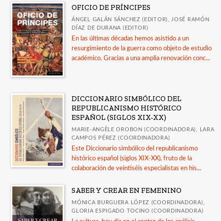
OFICIO DE PRÍNCIPES
Guía Comares sobre uso de inteligencia artificial
ÁNGEL GALÁN SÁNCHEZ (EDITOR), JOSÉ RAMÓN
en las publicaciones académicas
DÍAZ DE DURANA (EDITOR)
En las últimas décadas hemos asistido a un
Catálogo a diciembre 2025
resurgimiento de la guerra como objeto de estudio
Publicados en 2025
académico. Gracias a una amplia renovación conc...
Ver todos... (15)
DICCIONARIO SIMBÓLICO DEL
REPUBLICANISMO HISTÓRICO
ESPAÑOL (SIGLOS XIX-XX)
MARIE-ANGÈLE OROBON (COORDINADORA), LARA
CAMPOS PÉREZ (COORDINADORA)
Este Diccionario simbólico del republicanismo
histórico español (siglos XIX-XX), fruto de la
colaboración de veintiséis especialistas en his...
SABER Y CREAR EN FEMENINO
MÓNICA BURGUERA LÓPEZ (COORDINADORA),
GLORIA ESPIGADO TOCINO (COORDINADORA)