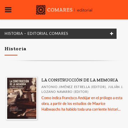
HISTORIA – EDITORIAL COMARES
FILTRADO POR:
Historia
Historia
MATERIAS
LA CONSTRUCCIÓN DE LA MEMORIA
ANTONIO JIMÉNEZ ESTRELLA (EDITOR), JULIÁN J.
Historia
LOZANO NAVARRO (EDITOR)
Como indica Francisco Andújar en el prólogo a esta
obra, a partir de los estudios de Maurice
CATÁLOGOS
Halbwaschs ha habido toda una corriente histori...
Guía de uso de la IA en la revisión por pares
LORCA. Catálogo de publicaciones