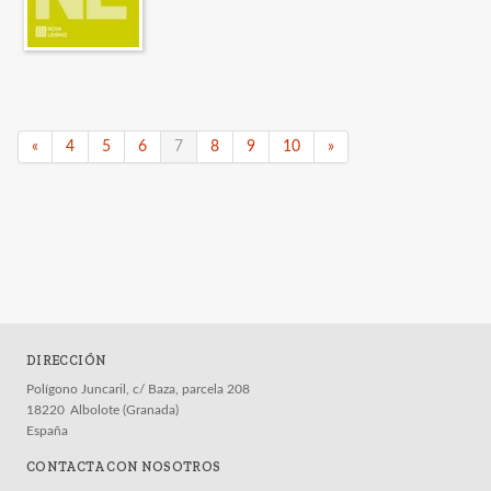
«
4
5
6
7
8
9
10
»
DIRECCIÓN
Polígono Juncaril, c/ Baza, parcela 208
18220
Albolote (Granada)
España
CONTACTA CON NOSOTROS