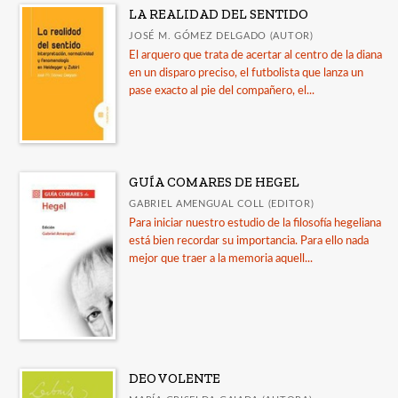
LA REALIDAD DEL SENTIDO
Guía Comares sobre uso de inteligencia artificial
JOSÉ M. GÓMEZ DELGADO (AUTOR)
en las publicaciones académicas
El arquero que trata de acertar al centro de la diana
en un disparo preciso, el futbolista que lanza un
Catálogo a diciembre 2025
pase exacto al pie del compañero, el...
Publicados en 2025
Ver todos... (15)
GUÍA COMARES DE HEGEL
GABRIEL AMENGUAL COLL (EDITOR)
Para iniciar nuestro estudio de la filosofía hegeliana
está bien recordar su importancia. Para ello nada
mejor que traer a la memoria aquell...
DEO VOLENTE