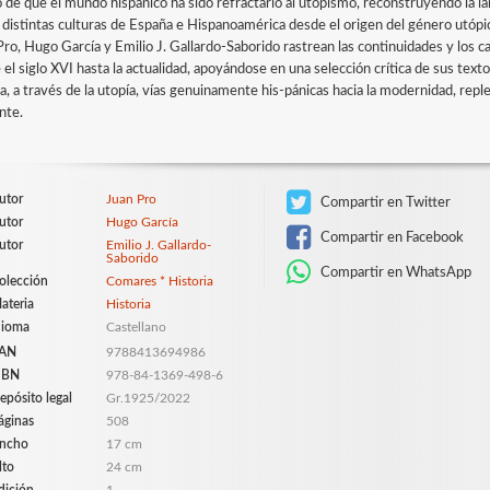
o de que el mundo hispánico ha sido refractario al utopismo, reconstruyendo la lar
s distintas culturas de España e Hispanoamérica desde el origen del género utóp
Pro, Hugo García y Emilio J. Gallardo-Saborido rastrean las continuidades y los
 el siglo XVI hasta la actualidad, apoyándose en una selección crítica de sus tex
a, a través de la utopía, vías genuinamente his-pánicas hacia la modernidad, rep
nte.
utor
Juan Pro
Compartir en Twitter
utor
Hugo García
Compartir en Facebook
utor
Emilio J. Gallardo-
Saborido
Compartir en WhatsApp
olección
Comares * Historia
ateria
Historia
dioma
Castellano
AN
9788413694986
SBN
978-84-1369-498-6
epósito legal
Gr.1925/2022
áginas
508
ncho
17 cm
lto
24 cm
dición
1