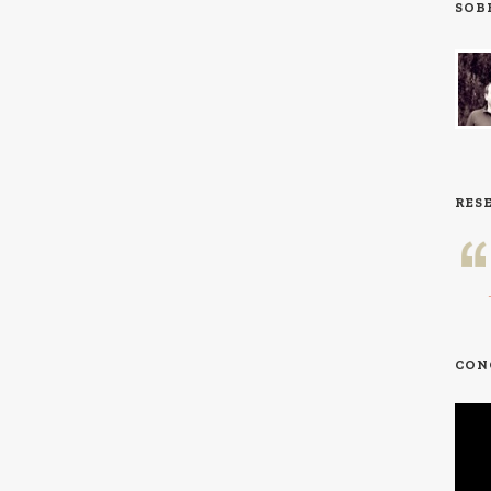
SOB
RES