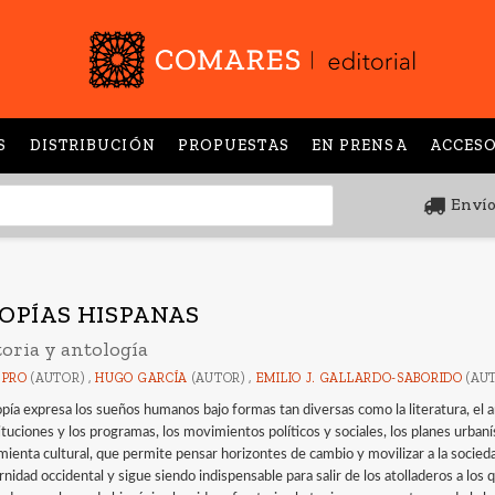
S
DISTRIBUCIÓN
PROPUESTAS
EN PRENSA
ACCESO
Envío
OPÍAS HISPANAS
toria y antología
 PRO
(AUTOR) ,
HUGO GARCÍA
(AUTOR) ,
EMILIO J. GALLARDO-SABORIDO
(AU
pía expresa los sueños humanos bajo formas tan diversas como la literatura, el arte
ituciones y los programas, los movimientos políticos y sociales, los planes urban
mienta cultural, que permite pensar horizontes de cambio y movilizar a la socieda
nidad occidental y sigue siendo indispensable para salir de los atolladeros a los