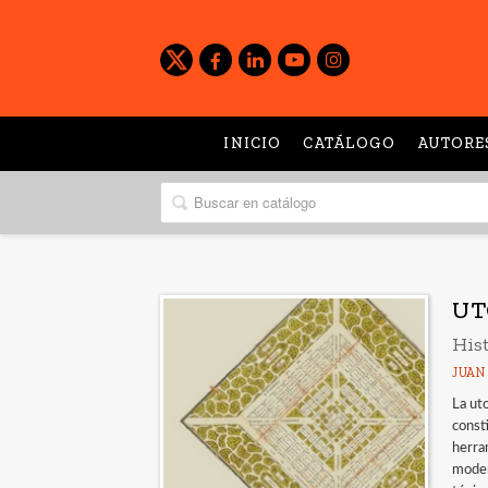
INICIO
CATÁLOGO
AUTORE
UT
His
JUAN
La uto
const
herra
moder