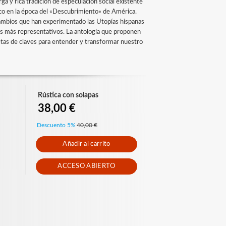
ga y rica tradición de especulación social existente
ico en la época del «Descubrimiento» de América.
 cambios que han experimentado las Utopías hispanas
tos más representativos. La antología que proponen
letas de claves para entender y transformar nuestro
Rústica con solapas
38,00 €
Descuento 5%
40,00 €
Añadir al carrito
ACCESO ABIERTO