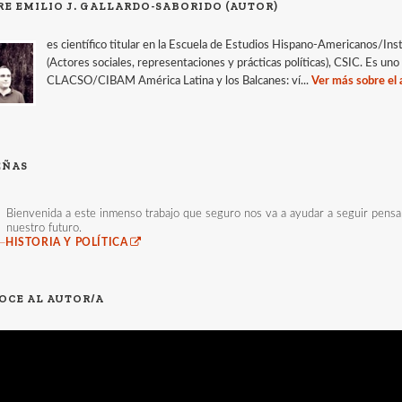
RE EMILIO J. GALLARDO-SABORIDO (AUTOR)
es científico titular en la Escuela de Estudios Hispano-Americanos/In
(Actores sociales, representaciones y prácticas políticas), CSIC. Es un
CLACSO/CIBAM América Latina y los Balcanes: ví...
Ver más sobre el 
EÑAS
Bienvenida a este inmenso trabajo que seguro nos va a ayudar a seguir pens
nuestro futuro.
—
HISTORIA Y POLÍTICA