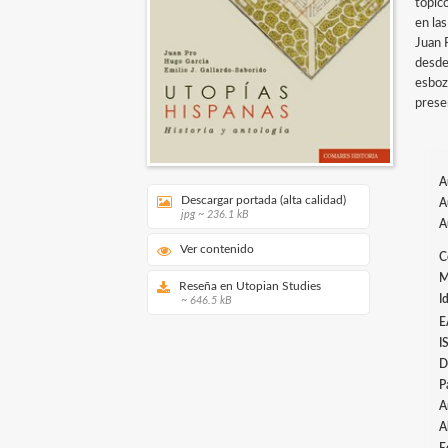
tópic
en la
Juan 
desde
esboz
prese
A
Descargar portada (alta calidad)
A
jpg ~ 236.1 kB
A
Ver contenido
C
M
Reseña en Utopian Studies
I
~ 646.5 kB
E
I
D
P
A
A
E