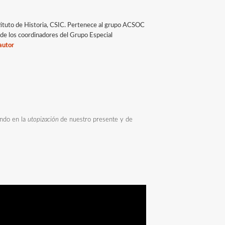
stituto de Historia, CSIC. Pertenece al grupo ACSOC
o de los coordinadores del Grupo Especial
autor
ando en la
utopización
de nuestro presente y de