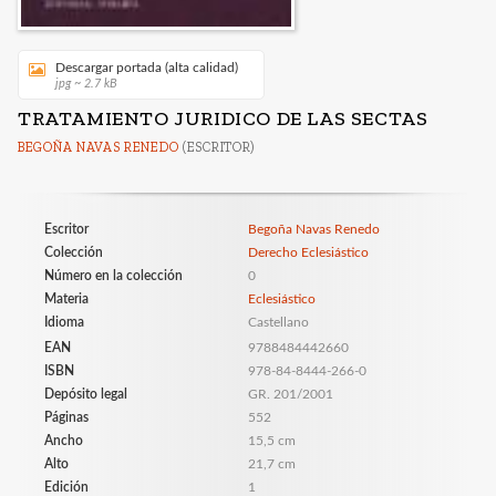
Descargar portada (alta calidad)
jpg ~ 2.7 kB
TRATAMIENTO JURIDICO DE LAS SECTAS
BEGOÑA NAVAS RENEDO
(ESCRITOR)
Escritor
Begoña Navas Renedo
Colección
Derecho Eclesiástico
Número en la colección
0
Materia
Eclesiástico
Idioma
Castellano
EAN
9788484442660
ISBN
978-84-8444-266-0
Depósito legal
GR. 201/2001
Páginas
552
Ancho
15,5 cm
Alto
21,7 cm
Edición
1