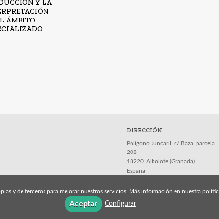
DUCCIÓN Y LA
ERPRETACIÓN
EL ÁMBITO
ECIALIZADO
DIRECCIÓN
Polígono Juncaril, c/ Baza, parcela
208
18220
Albolote (Granada)
España
pias y de terceros para mejorar nuestros servicios. Más información en nuestra
políti
Aceptar
Configurar
Aviso legal
Política de cookies
Política de pri