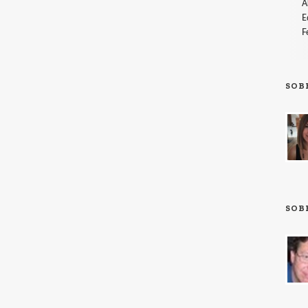
A
E
F
SOB
SOB