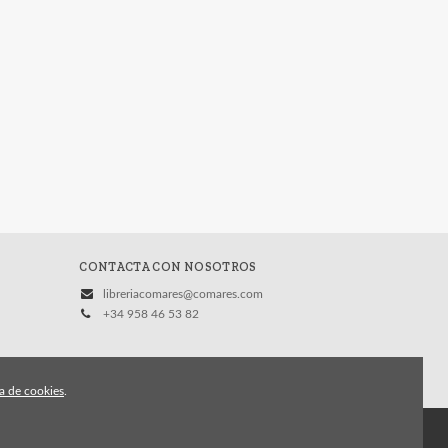
CONTACTA CON NOSOTROS
libreriacomares@comares.com
+34 958 46 53 82
ca de cookies
.
vacidad
Condiciones Generales de Contratación
Contacto