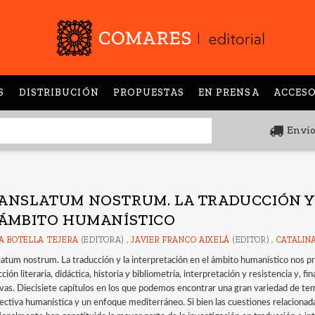
S
DISTRIBUCIÓN
PROPUESTAS
EN PRENSA
ACCESO
Envío
ANSLATUM NOSTRUM. LA TRADUCCIÓN Y 
 ÁMBITO HUMANÍSTICO
A BOTELLA TEJERA
(EDITORA) ,
JAVIER FRANCO AIXELÁ
(EDITOR) ,
CATALIN
latum nostrum. La traducción y la interpretación en el ámbito humanístico nos p
ción literaria, didáctica, historia y bibliometría, interpretación y resistencia y, f
ivas. Diecisiete capítulos en los que podemos encontrar una gran variedad de tem
ectiva humanística y un enfoque mediterráneo. Si bien las cuestiones relacionada