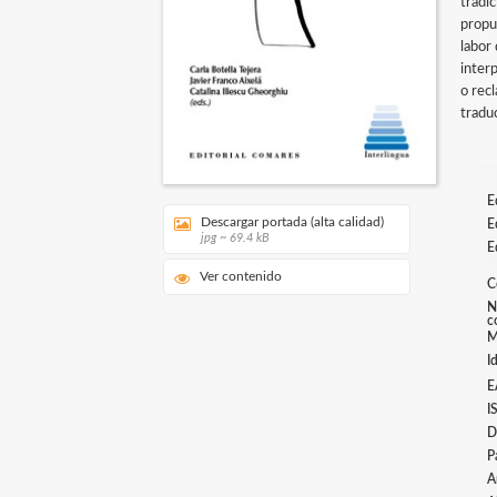
tradi
propu
labor
inter
o rec
tradu
E
Descargar portada (alta calidad)
E
jpg ~ 69.4 kB
E
Ver contenido
C
N
c
M
I
E
I
D
P
A