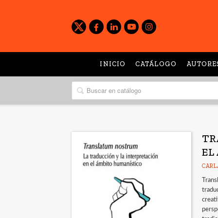
INICIO
CATÁLOGO
AUTORE
TR
EL
CARL
Trans
traduc
creat
persp