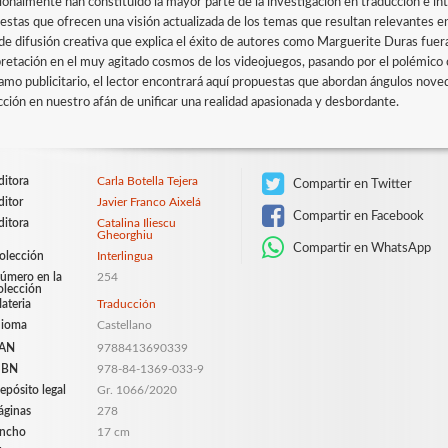
cionalmente han constituido la mayor parte de la investigación en traducción e i
estas que ofrecen una visión actualizada de los temas que resultan relevantes en 
 de difusión creativa que explica el éxito de autores como Marguerite Duras fuera 
pretación en el muy agitado cosmos de los videojuegos, pasando por el polémico 
lamo publicitario, el lector encontrará aquí propuestas que abordan ángulos no
cción en nuestro afán de unificar una realidad apasionada y desbordante.
ditora
Carla Botella Tejera
Compartir en Twitter
ditor
Javier Franco Aixelá
Compartir en Facebook
ditora
Catalina Iliescu
Gheorghiu
Compartir en WhatsApp
olección
Interlingua
úmero en la
254
olección
ateria
Traducción
dioma
Castellano
AN
9788413690339
SBN
978-84-1369-033-9
epósito legal
Gr. 1066/2020
áginas
278
ncho
17 cm