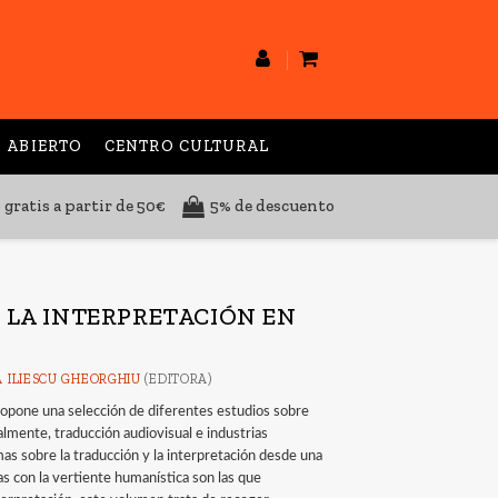
 ABIERTO
CENTRO CULTURAL
 gratis a partir de 50€
5% de descuento
LA INTERPRETACIÓN EN
A ILIESCU GHEORGHIU
(EDITORA)
ropone una selección de diferentes estudios sobre
inalmente, traducción audiovisual e industrias
as sobre la traducción y la interpretación desde una
s con la vertiente humanística son las que