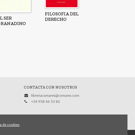
FILOSOFIA DEL
L SER
DERECHO
GRANADINO
CONTACTA CON NOSOTROS
libreriacomares@comares.com
+34 958 46 53 82
ca de cookies
.