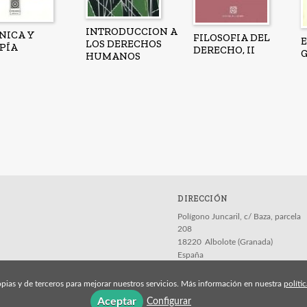
INTRODUCCION A
NICA Y
FILOSOFIA DEL
E
LOS DERECHOS
PÍA
DERECHO, II
HUMANOS
DIRECCIÓN
Polígono Juncaril, c/ Baza, parcela
208
18220
Albolote (Granada)
España
pias y de terceros para mejorar nuestros servicios. Más información en nuestra
políti
Aceptar
Configurar