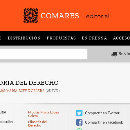
S
DISTRIBUCIÓN
PROPUESTAS
EN PRENSA
ACCESO
Envío
ORIA DEL DERECHO
LÁS MARÍA LÓPEZ CALERA
(AUTOR)
utor
Nicolás María López
Compartir en Twitter
Calera
olección
Filosofía del
Compartir en Facebook
Derecho