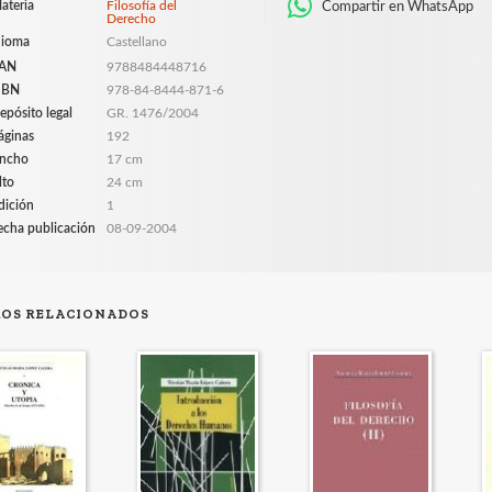
ateria
Filosofía del
Compartir en WhatsApp
Derecho
dioma
Castellano
AN
9788484448716
SBN
978-84-8444-871-6
epósito legal
GR. 1476/2004
áginas
192
ncho
17 cm
lto
24 cm
dición
1
echa publicación
08-09-2004
ROS RELACIONADOS