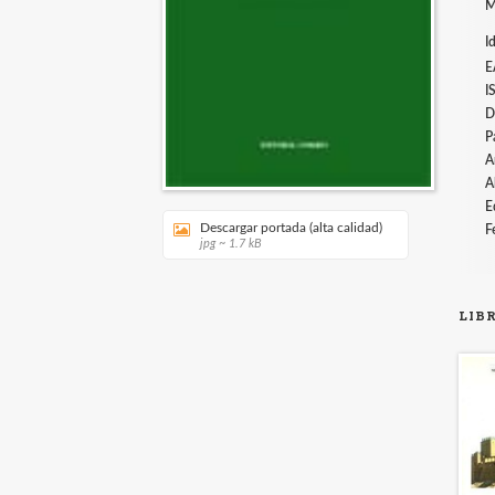
M
I
E
I
D
P
A
A
E
Descargar portada (alta calidad)
F
jpg ~ 1.7 kB
LIB