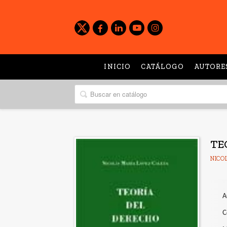
INICIO
CATÁLOGO
AUTORE
TE
NICO
A
C