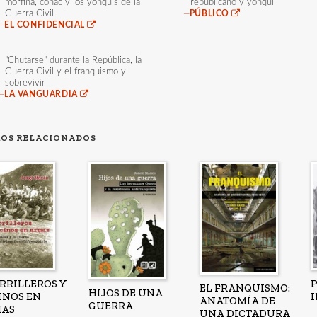
morfina, coñac y los yonquis de la
republicano y yonqui
Guerra Civil
—
PÚBLICO
—
EL CONFIDENCIAL
"Chutarse" durante la República, la
Guerra Civil y el franquismo y
sobrevivir
—
LA VANGUARDIA
ROS RELACIONADOS
RRILLEROS Y
P
EL FRANQUISMO:
HIJOS DE UNA
INOS EN
ANATOMÍA DE
GUERRA
AS
UNA DICTADURA