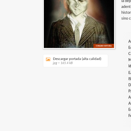
la de
adentr
histor
sino c
A
E
C
Descargar portada (alta calidad)
M
jpg ~ 165.4 kB
I
E
I
D
P
A
A
E
F