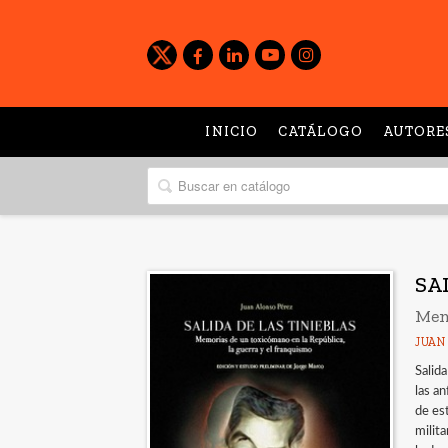
INICIO
CATÁLOGO
AUTORE
SA
Mem
JUAN
Salid
las a
de es
milita