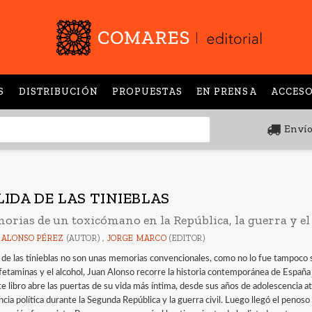
S
DISTRIBUCIÓN
PROPUESTAS
EN PRENSA
ACCESO
Envío
LIDA DE LAS TINIEBLAS
orias de un toxicómano en la República, la guerra y e
 ALONSO PÉREZ
(AUTOR) ,
JORGE MARCO
(EDITOR)
a de las tinieblas no son unas memorias convencionales, como no lo fue tampoco s
nfetaminas y el alcohol, Juan Alonso recorre la historia contemporánea de España 
te libro abre las puertas de su vida más íntima, desde sus años de adolescencia 
ncia política durante la Segunda República y la guerra civil. Luego llegó el penos