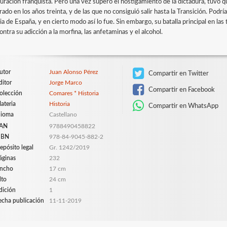
puración franquista. Pero una vez superó el hostigamiento de la dictadura, tuvo qu
ado en los años treinta, y de las que no consiguió salir hasta la Transición. Podr
ia de España, y en cierto modo así lo fue. Sin embargo, su batalla principal en las 
ontra su adicción a la morfina, las anfetaminas y el alcohol.
utor
Juan Alonso Pérez
Compartir en Twitter
ditor
Jorge Marco
Compartir en Facebook
olección
Comares * Historia
ateria
Historia
Compartir en WhatsApp
dioma
Castellano
AN
9788490458822
SBN
978-84-9045-882-2
epósito legal
Gr. 1242/2019
áginas
232
ncho
17 cm
lto
24 cm
dición
1
echa publicación
11-11-2019