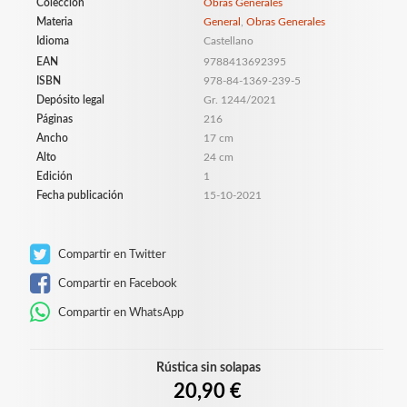
Colección
Obras Generales
Materia
General
,
Obras Generales
Idioma
Castellano
EAN
9788413692395
ISBN
978-84-1369-239-5
Depósito legal
Gr. 1244/2021
Páginas
216
Ancho
17 cm
Alto
24 cm
Edición
1
Fecha publicación
15-10-2021
Compartir en Twitter
Compartir en Facebook
Compartir en WhatsApp
Rústica sin solapas
20,90 €