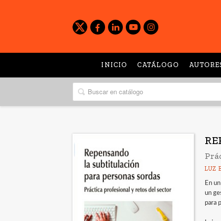
INICIO
CATÁLOGO
AUTORE
RE
Prác
LUZ 
En un
un ges
para 