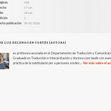
áginas
108
ncho
17 cm
lto
24 cm
dición
1
echa publicación
30-01-2026
RE LUZ BELENGUER CORTÉS (AUTORA)
es profesora asociada en el Departamento de Traducción y Comunicación
Graduada en Traducción e Interpretación y doctora cum laude con menció
pràctica de la subtitulació per a persones sordes:...
Ver más sobre el au