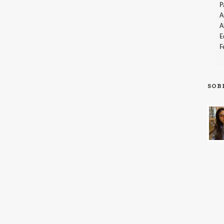
P
A
A
E
F
SOB