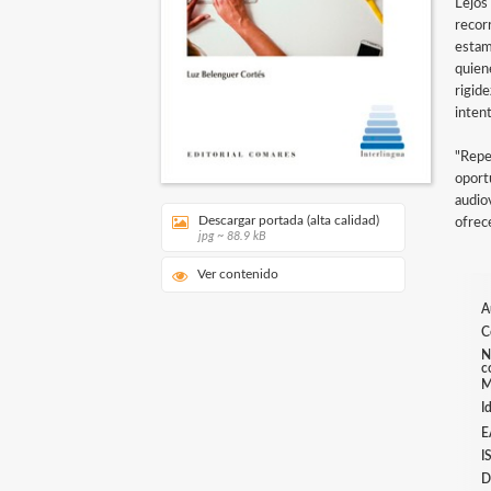
Lejos
recor
estam
quiene
rigid
inten
"Repe
oport
audiov
Descargar portada (alta calidad)
ofrec
jpg ~ 88.9 kB
Ver contenido
A
C
N
c
M
I
E
I
D