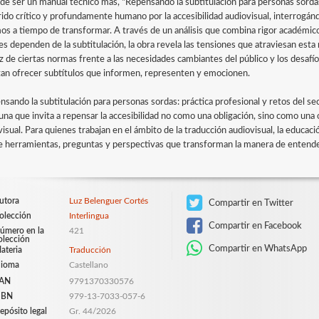
 de ser un manual técnico más, "Repensando la subtitulación para personas sordas:
rido crítico y profundamente humano por la accesibilidad audiovisual, interrogán
os a tiempo de transformar. A través de un análisis que combina rigor académico 
s dependen de la subtitulación, la obra revela las tensiones que atraviesan esta mo
ez de ciertas normas frente a las necesidades cambiantes del público y los desaf
tan ofrecer subtítulos que informen, representen y emocionen.
nsando la subtitulación para personas sordas: práctica profesional y retos del sec
una que invita a repensar la accesibilidad no como una obligación, sino como una
isual. Para quienes trabajan en el ámbito de la traducción audiovisual, la educació
e herramientas, preguntas y perspectivas que transforman la manera de entende
utora
Luz Belenguer Cortés
Compartir en Twitter
olección
Interlingua
Compartir en Facebook
úmero en la
421
olección
Compartir en WhatsApp
ateria
Traducción
dioma
Castellano
AN
9791370330576
SBN
979-13-7033-057-6
epósito legal
Gr. 44/2026