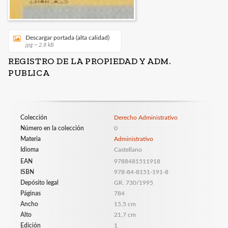
Descargar portada (alta calidad)
jpg ~ 2.8 kB
REGISTRO DE LA PROPIEDAD Y ADM.
PUBLICA
Colección
Derecho Administrativo
Número en la colección
0
Materia
Administrativo
Idioma
Castellano
EAN
9788481511918
ISBN
978-84-8151-191-8
Depósito legal
GR. 730/1995
Páginas
784
Ancho
15,5 cm
Alto
21,7 cm
Edición
1