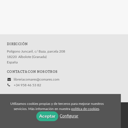
DIRECCIÓN
Polígono Juncaril, c/ Baza, parcela 208
18220
Albolote (Granada)
España
CONTACTA CON NOSOTROS
libreriacomares@comares.com
+34 958 46 53 82
Utilizamos cookies propias y de terceros para mejorar nuestros
servicios. Más información en nuestra
política de cookies
.
© 2026, Editorial Comares
Aceptar
Configurar
Aviso legal
Política de cookies
Política de privacidad
Condiciones Generales de Contratación
Contacto