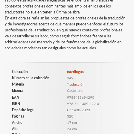
sabido, estas actividades lingüísticas se encuentran imbricadas en
contextos profesionales dominantes más amplios en los que los
traductores no suelen tener la última palabra.
En esta obra se reflejan las propuestas de profesionales de la traducción
y de investigadores acerca de qué manera pueden enfocar el futuro los
profesionales de la traducción, en qué nuevos contextos profesionales
va a desarrollarse su labor, cómo seguir formándose frente a las
arbitrariedades del mercado y de los fenómenos de la globalización en
sociedades modernas tan desiguales como las actuales.
Colección
Interlingua
Número en la colección
349
Materia
Traducción
Idioma
Castellano
EAN
9788413694290
ISBN
978-84-1369-429-0
Depósito legal
Gr.1438/2023
Páginas
320
Ancho
17 cm
Alto
24 cm