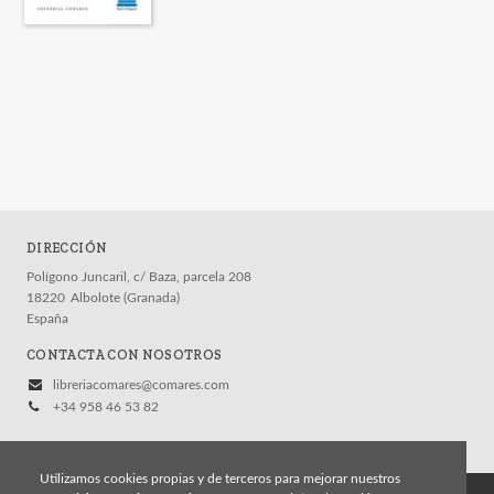
DIRECCIÓN
Polígono Juncaril, c/ Baza, parcela 208
18220
Albolote (Granada)
España
CONTACTA CON NOSOTROS
libreriacomares@comares.com
+34 958 46 53 82
Utilizamos cookies propias y de terceros para mejorar nuestros