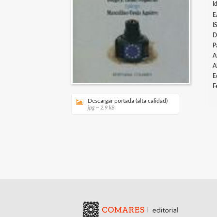
I
E
I
D
P
A
A
E
F
Descargar portada (alta calidad)
jpg ~ 2.9 kB