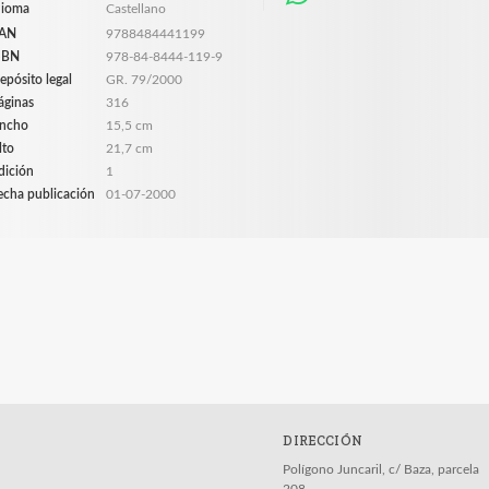
dioma
Castellano
AN
9788484441199
SBN
978-84-8444-119-9
epósito legal
GR. 79/2000
áginas
316
ncho
15,5 cm
lto
21,7 cm
dición
1
echa publicación
01-07-2000
DIRECCIÓN
Polígono Juncaril, c/ Baza, parcela
208