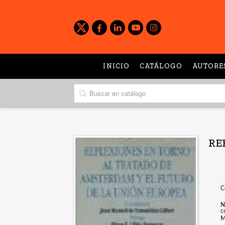
INICIO
CATÁLOGO
AUTORE
RE
C
N
c
M