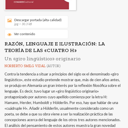
Descargar portada (alta calidad)
jpg ~ 30.3 kB
Ver contenido
RAZÓN, LENGUAJE E ILUSTRACIÓN: LA
TEORÍA DE LAS «CUATRO H»
Un «giro lingüístico» originario
NORBERTO SMILG VIDAL
(AUTOR)
Contra la tendencia a situar a principios del siglo xx el denominado «giro
lingüístico», este estudio pretende mostrar que, más de cien años antes,
se produjo en Alemania un gran interés por la reflexión filosófica sobre el
lenguaje. Es decir, tuvo lugar un «giro lingüístico originario»
protagonizado por autores cuyo apellido comienza por la letra H:
Hamann, Herder, Humboldt y Hölderlin. Por eso, hay que hablar de una
«cuádruple H». Añadir a Hölderlin, usualmente considerado como un
poeta, se debe a que su obra viene a ser la realización práctica de las
concepciones acerca del lenguaje de los otros tres autores mencionados.
El análisis del pensamiento de estos autores muestra la gran novedad