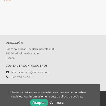
DIRECCIÓN
Polígono Juncaril, c/ Baza, parcela 208
18220
Albolote (Granada)
España
CONTACTA CON NOSOTROS
libreriacomares@comares.com
+34 958 46 53 82
Utilizamos cookies propias y de terceros para mejorar nuestros
servicios. Más información en nuestra
política de cookies
.
© 2026, Editorial Comares
Aceptar
Configurar
Aviso legal
Política de cookies
Política de privacidad