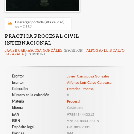
Descargar portada (alta calidad)
jpg ~ 2.1 kB
PRACTICA PROCESAL CIVIL
INTERNACIONAL
JAVIER CARRASCOSA GONZÁLEZ
(ESCRITOR) ,
ALFONSO LUIS CALVO
CARAVACA
(ESCRITOR)
Escritor
Javier Carrascosa González
Escritor
Alfonso Luis Calvo Caravaca
Colección
Derecho Procesal
Número en la colección
0
Materia
Procesal
Idioma
Castellano
EAN
9788484443315
ISBN
978-84-8444-331-5
Depósito legal
GR. 881/2001
Páginas
944