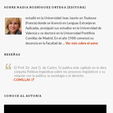
SOBRE NADIA RODRÍGUEZ ORTEGA (EDITORA)
estudió en la Universidad Jean Jaurès en Toulouse
(Francia) donde se licenció en Lenguas Extranjeras
Aplicadas, prosiguió sus estudios en la Universidad de
Valencia y se doctoró en la Universidad Pontificia
Comillas de Madrid. En el año 1988 comenzó su
docencia en la Facultad de ...
Ver más sobre el autor
RESEÑAS
El Prof. Dr. José G. de Castro, SJ publica este capítulo en la obra
conjunta
Políticas lingüísticas
sobre los procesos lingüísticos y su
relación con la política, la sociología o el derecho
—
COMILLAS