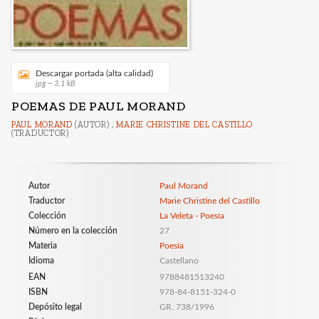
Descargar portada (alta calidad)
jpg ~ 3.1 kB
POEMAS DE PAUL MORAND
PAUL MORAND
(AUTOR) ,
MARIE CHRISTINE DEL CASTILLO
(TRADUCTOR)
Autor
Paul Morand
Traductor
Marie Christine del Castillo
Colección
La Veleta - Poesía
Número en la colección
27
Materia
Poesía
Idioma
Castellano
EAN
9788481513240
ISBN
978-84-8151-324-0
Depósito legal
GR. 738/1996