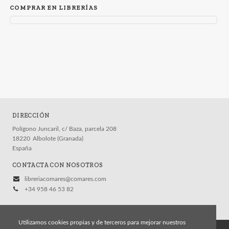
COMPRAR EN LIBRERÍAS
DIRECCIÓN
Polígono Juncaril, c/ Baza, parcela 208
18220
Albolote (Granada)
España
CONTACTA CON NOSOTROS
libreriacomares@comares.com
+34 958 46 53 82
Utilizamos cookies propias y de terceros para mejorar nuestros