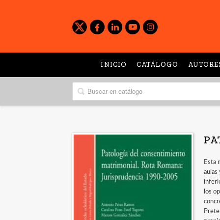
INICIO
CATÁLOGO
AUTORE
PA
Esta 
aulas 
infer
los op
concr
Prete