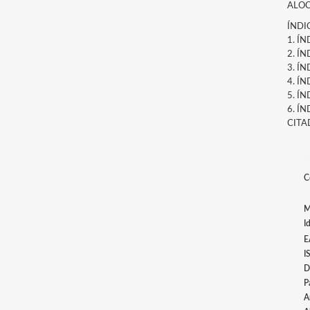
ALOC
ÍNDI
1. Í
2. Í
3. Í
4. Í
5. Í
6. Í
CITA
C
M
I
E
I
D
P
A