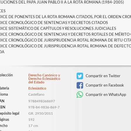
UCIONES DEL PAPA JUAN PABLO II A LA ROTA ROMANA (1984-2005)
CES
NDICE DE PONENTES DE LA ROTA ROMANA CITADOS, POR EL ORDEN CR
NDICE CRONOLÓGICO DE SENTENCIAS Y DECRETOS CITADOS
NDICE SISTEMÁTICO DE CAPÍTULOS Y RESOLUCIONES JUDICIALES
NDICE CRONOLÓGICO DE SENTENCIAS Y DECRETOS ROTALES DE MÉRITO
NDICE CRONOLÓGICO DE JURISPRUDENCIA ROTAL ROMANA DE RITU CI
NDICE CRONOLÓGICO DE JURISPRUDENCIA ROTAL ROMANA DE DEFECT
DA
olección
Derecho Canónico y
Compartir en Twitter
Derecho Eclesiástico
del Estado
Compartir en Facebook
ateria
Eclesiástico
dioma
Castellano
Compartir en WhatsApp
AN
9788498368697
SBN
978-84-9836-869-7
epósito legal
GR. 2950/2011
áginas
192
ncho
17 cm