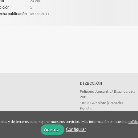
lto
24 cm
dición
1
echa publicación
05-09-2011
DIRECCIÓN
Polígono Juncaril, c/ Baza, parcela
208
18220
Albolote (Granada)
España
pias y de terceros para mejorar nuestros servicios. Más información en nuestra
políti
Aceptar
Configurar
Aviso legal
Política de cookies
Política de pri