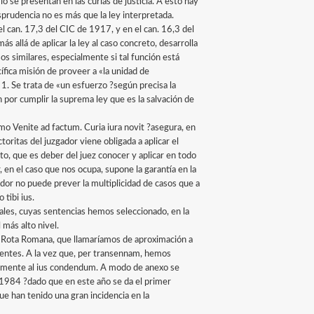
io se presentan en las curias de justicia. A esto hay
isprudencia no es más que la ley interpretada.
el can. 17,3 del CIC de 1917, y en el can. 16,3 del
s allá de aplicar la ley al caso concreto, desarrolla
os similares, especialmente si tal función está
ífica misión de proveer a «la unidad de
 1. Se trata de «un esfuerzo ?según precisa la
por cumplir la suprema ley que es la salvación de
mo Venite ad factum. Curia iura novit ?asegura, en
uctoritas del juzgador viene obligada a aplicar el
to, que es deber del juez conocer y aplicar en todo
 en el caso que nos ocupa, supone la garantía en la
dor no puede prever la multiplicidad de casos que a
tibi ius.
les, cuyas sentencias hemos seleccionado, en la
 más alto nivel.
la Rota Romana, que llamaríamos de aproximación a
fuentes. A la vez que, per transennam, hemos
temente al ius condendum. A modo de anexo se
 1984 ?dado que en este año se da el primer
ue han tenido una gran incidencia en la