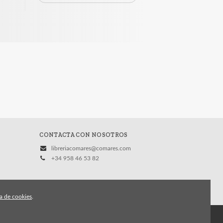
CONTACTA CON NOSOTROS
libreriacomares@comares.com
+34 958 46 53 82
ca de cookies
.
vacidad
Condiciones Generales de Contratación
Contacto