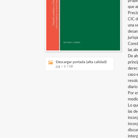
propic
que añ
Preci
CIC de
una s
desarr
jurisp
Const
las al
De ah
Descargar portada (alta calidad)
princi
jpg ~ 6.7 kB
derec
caso 
resol
diari
Por e
medida
Lo qu
las d
incor
incor
discu
inter