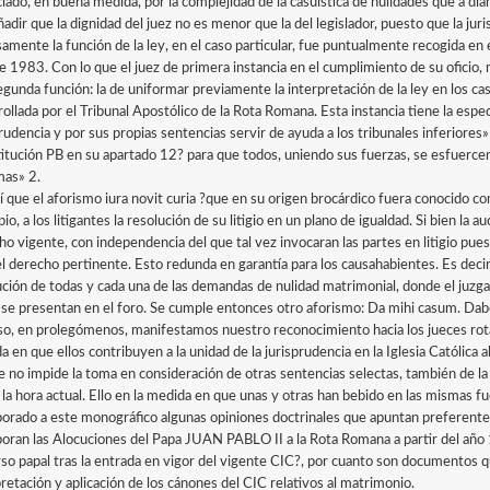
iado, en buena medida, por la complejidad de la casuística de nulidades que a diar
adir que la dignidad del juez no es menor que la del legislador, puesto que la jur
samente la función de la ley, en el caso particular, fue puntualmente recogida en 
 1983. Con lo que el juez de primera instancia en el cumplimiento de su oficio, má
egunda función: la de uniformar previamente la interpretación de la ley en los cas
ollada por el Tribunal Apostólico de la Rota Romana. Esta instancia tiene la espec
rudencia y por sus propias sentencias servir de ayuda a los tribunales inferiores»
itución PB en su apartado 12? para que todos, uniendo sus fuerzas, se esfuercen 
mas» 2.
í que el aforismo iura novit curia ?que en su origen brocárdico fuera conocido co
pio, a los litigantes la resolución de su litigio en un plano de igualdad. Si bien la a
ho vigente, con independencia del que tal vez invocaran las partes en litigio pues
el derecho pertinente. Esto redunda en garantía para los causahabientes. Es decir,
ución de todas y cada una de las demandas de nulidad matrimonial, donde el juzga
o se presentan en el foro. Se cumple entonces otro aforismo: Da mihi casum. Dabo 
so, en prolegómenos, manifestamos nuestro reconocimiento hacia los jueces rota
 en que ellos contribuyen a la unidad de la jurisprudencia en la Iglesia Católica al
e no impide la toma en consideración de otras sentencias selectas, también de 
e la hora actual. Ello en la medida en que unas y otras han bebido en las mismas 
porado a este monográfico algunas opiniones doctrinales que apuntan preferen
poran las Alocuciones del Papa JUAN PABLO II a la Rota Romana a partir del año
rso papal tras la entrada en vigor del vigente CIC?, por cuanto son documentos q
pretación y aplicación de los cánones del CIC relativos al matrimonio.