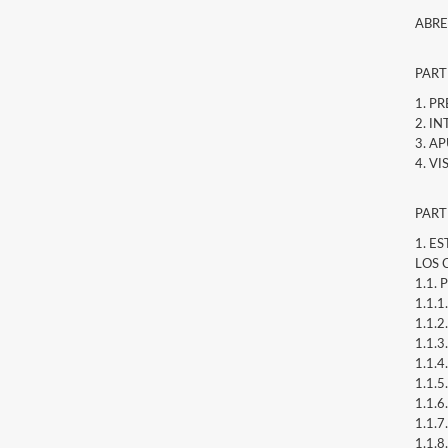
ABRE
PART
1. P
2. I
3. A
4. V
PART
1. E
LOS 
1.1. P
1.1.1.
1.1.2
1.1.3.
1.1.4.
1.1.5
1.1.6
1.1.7
1.1.8