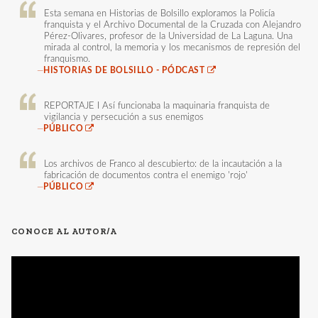
Esta semana en Historias de Bolsillo exploramos la Policía
franquista y el Archivo Documental de la Cruzada con Alejandro
Pérez-Olivares, profesor de la Universidad de La Laguna. Una
mirada al control, la memoria y los mecanismos de represión del
franquismo.
—
HISTORIAS DE BOLSILLO - PÓDCAST
REPORTAJE I Así funcionaba la maquinaria franquista de
vigilancia y persecución a sus enemigos
—
PÚBLICO
Los archivos de Franco al descubierto: de la incautación a la
fabricación de documentos contra el enemigo 'rojo'
—
PÚBLICO