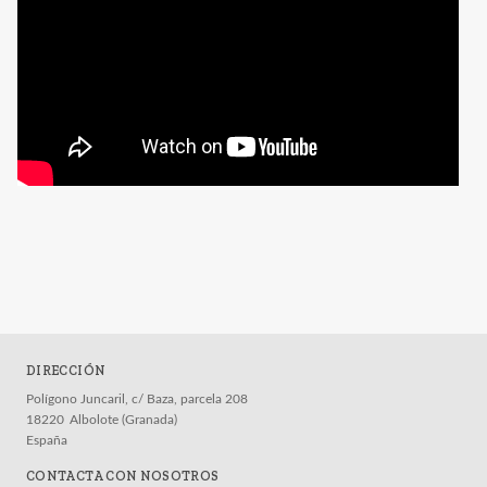
DIRECCIÓN
Polígono Juncaril, c/ Baza, parcela 208
18220
Albolote (Granada)
España
CONTACTA CON NOSOTROS