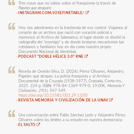
Tres cosas que no sabías sobre el franquismo (a través de
Papeles que atrapan
):
—
INSTAGRAM.COM/JOSEFINETABLE/
Hoy nos adentramos en la trastienda de ese control. Viajamos al
corazón de un archivo que nació con vocación policial y
represiva: el Archivo de Salamanca, el lugar donde se diseñó la
radiografía del "enemigo" y de donde brotaron mecanismos tan
cotidianos y familiares hoy en día como nuestro propio
Documento Nacional de Identidad.
—
PODCAST "DOBLE HÉLICE 3.0" RNE
Reseña de Oviedo-Silva, D. (2026). Pérez-Olivares, Alejandro,
Papeles que atrapan. La policía franquista y el Archivo
Documental de la Cruzada (1938-1977), Granada, Coma-res,
2025. 224 p. ISBN: 978-84-1369-979-0. 19,00€.
Memoria Y
Civilización
,
29
(1), 547-549.
https://doi.org/10.15581/001.29.1.030
—
REVISTA MEMORIA Y CIVILIZACIÓN DE LA UNAV
Una conversación entre Pablo Sánchez León y Alejandro Pérez-
Olivares sobre los límites a su estudio en nuestra democracia
—
EL SALTO