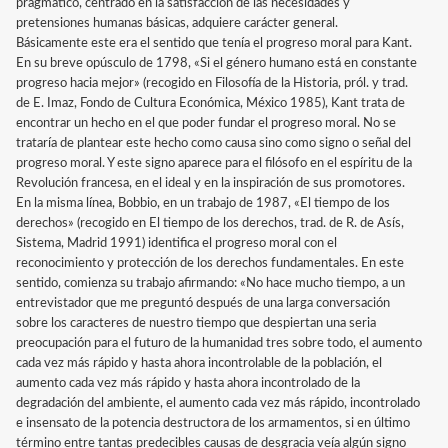
pragmático, centrado en la satisfacción de las necesidades y
pretensiones humanas básicas, adquiere carácter general.
Básicamente este era el sentido que tenía el progreso moral para Kant.
En su breve opúsculo de 1798, «Si el género humano está en constante
progreso hacia mejor» (recogido en Filosofía de la Historia, pról. y trad.
de E. Imaz, Fondo de Cultura Económica, México 1985), Kant trata de
encontrar un hecho en el que poder fundar el progreso moral. No se
trataría de plantear este hecho como causa sino como signo o señal del
progreso moral. Y este signo aparece para el filósofo en el espíritu de la
Revolución francesa, en el ideal y en la inspiración de sus promotores.
En la misma línea, Bobbio, en un trabajo de 1987, «El tiempo de los
derechos» (recogido en El tiempo de los derechos, trad. de R. de Asís,
Sistema, Madrid 1991) identifica el progreso moral con el
reconocimiento y protección de los derechos fundamentales. En este
sentido, comienza su trabajo afirmando: «No hace mucho tiempo, a un
entrevistador que me preguntó después de una larga conversación
sobre los caracteres de nuestro tiempo que despiertan una seria
preocupación para el futuro de la humanidad tres sobre todo, el aumento
cada vez más rápido y hasta ahora incontrolable de la población, el
aumento cada vez más rápido y hasta ahora incontrolado de la
degradación del ambiente, el aumento cada vez más rápido, incontrolado
e insensato de la potencia destructora de los armamentos, si en último
término entre tantas predecibles causas de desgracia veía algún signo