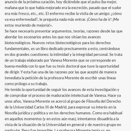
anuncio de la próxima curación, hoy diciéndole que el pulso iba mejor,
mañana que lo que había mejorado era la excreción, pasado que el sudor
era más fresco, etc., etc. El enfermo recibe la visita de un amigo: ¿cómo
va esa enfermedad?, le pregunta nada más entrar. ¡Cómo ha de ir! ¡Me
estoy muriendo de mejoría!».
Se hace necesario presentar argumentos, teorías, razones desde las que
abordar los escenarios antes los que nos sitúan los avances
biotecnológicos. Nuevos retos biotecnológicos para los derechos
fundamentales, es un libro dedicado precisamente a esto, centrándose
en dos grandes cuestiones: la intimidad y la integridad personal. Se trata
de un trabajo elaborado por Vanesa Morente que se corresponde en
buena medida con lo que fue su tesis doctoral que tuve la oportunidad
de dirigir. Y esta fue una de las razones por las que acepté de manera
inmediata la petición de la profesora Morente de escribir unas líneas
como prólogo a su trabajo.
He tenido la oportunidad de seguir los avances de esta investigación y
de comprobar el proceso de maduración intelectual de Vanesa. Hace ya
unos años, Vanesa Morente se acercó al grupo de Filosofía del Derecho
de la Universidad Carlos III de Madrid, para expresar su interés en la
filosofía jurídica y política y en los derechos humanos. Como era habitual
en aquellos momentos (y en estos aún mas), intentamos disuadirla a la
vista de la situación de la Universidad en general y de nuestro grupo en
particular. Pero fue imposible. La profesora Morente tenía ya, en