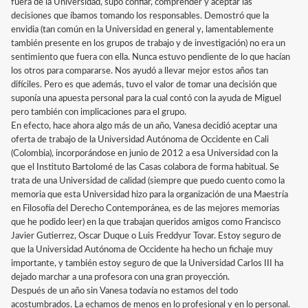
fuera de la Universidad, supo confiar, comprender y aceptar las
decisiones que íbamos tomando los responsables. Demostró que la
envidia (tan común en la Universidad en general y, lamentablemente
también presente en los grupos de trabajo y de investigación) no era un
sentimiento que fuera con ella. Nunca estuvo pendiente de lo que hacían
los otros para compararse. Nos ayudó a llevar mejor estos años tan
difíciles. Pero es que además, tuvo el valor de tomar una decisión que
suponía una apuesta personal para la cual contó con la ayuda de Miguel
pero también con implicaciones para el grupo.
En efecto, hace ahora algo más de un año, Vanesa decidió aceptar una
oferta de trabajo de la Universidad Autónoma de Occidente en Cali
(Colombia), incorporándose en junio de 2012 a esa Universidad con la
que el Instituto Bartolomé de las Casas colabora de forma habitual. Se
trata de una Universidad de calidad (siempre que puedo cuento como la
memoria que esta Universidad hizo para la organización de una Maestría
en Filosofía del Derecho Contemporánea, es de las mejores memorias
que he podido leer) en la que trabajan queridos amigos como Francisco
Javier Gutierrez, Oscar Duque o Luis Freddyur Tovar. Estoy seguro de
que la Universidad Autónoma de Occidente ha hecho un fichaje muy
importante, y también estoy seguro de que la Universidad Carlos III ha
dejado marchar a una profesora con una gran proyección.
Después de un año sin Vanesa todavía no estamos del todo
acostumbrados. La echamos de menos en lo profesional y en lo personal.