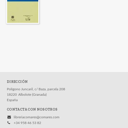
DIRECCIÓN
Polígono Juncaril, c/ Baza, parcela 208
18220
Albolote (Granada)
España
CONTACTA CON NOSOTROS
libreriacomares@comares.com
+34 958 46 53 82