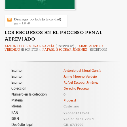
Descargar portada (alta calidad)
jpg ~ 1.8 kB
LOS RECURSOS EN EL PROCESO PENAL
ABREVIADO
ANTONIO DEL MORAL GARCÍA
(ESCRITOR) ,
JAIME MORENO
VERDEJO
(ESCRITOR) ,
RAFAEL ESCOBAR JIMÉNEZ
(ESCRITOR)
Escritor
Antonio del Moral García
Escritor
Jaime Moreno Verdejo
Escritor
Rafael Escobar Jiménez
Colección
Derecho Procesal
Número en la colección
0
Materia
Procesal
Idioma
Castellano
EAN
9788481517934
ISBN
978-84-8151-793-4
Depósito legal
GR. 67/1999