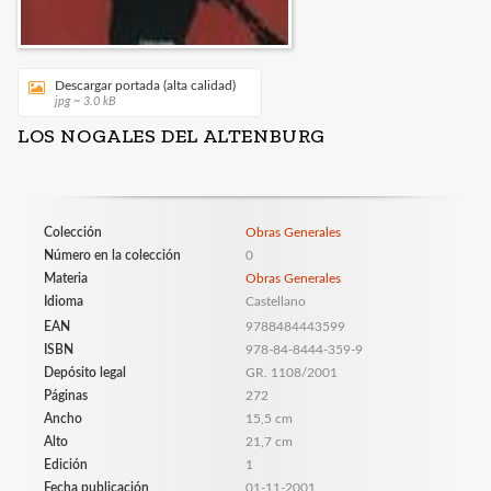
Descargar portada (alta calidad)
jpg ~ 3.0 kB
LOS NOGALES DEL ALTENBURG
Colección
Obras Generales
Número en la colección
0
Materia
Obras Generales
Idioma
Castellano
EAN
9788484443599
ISBN
978-84-8444-359-9
Depósito legal
GR. 1108/2001
Páginas
272
Ancho
15,5 cm
Alto
21,7 cm
Edición
1
Fecha publicación
01-11-2001