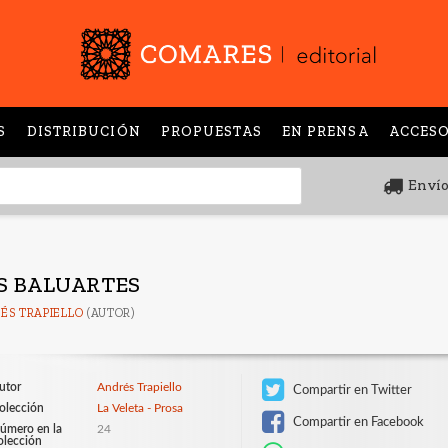
S
DISTRIBUCIÓN
PROPUESTAS
EN PRENSA
ACCESO
Envío
S BALUARTES
ÉS TRAPIELLO
(AUTOR)
utor
Andrés Trapiello
Compartir en Twitter
olección
La Veleta - Prosa
Compartir en Facebook
úmero en la
24
olección