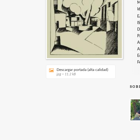
M
I
E
I
D
P
A
A
E
F
Descargar portada (alta calidad)
jpg ~ 11.2 kB
SOB