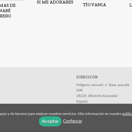
SI ME ADORARES
TÍO VANIA
MAS DE
NABÉ
RERO
DIRECCIÓN
Polígono Juncaril, c/ Baza, parcela
208
18220
Albolote (Granada)
España
pias y de terceros para mejorar nuestros servicios. Más información en nuestra
políti
Aceptar
Configurar
Aviso legal
Política de cookies
Política de pri