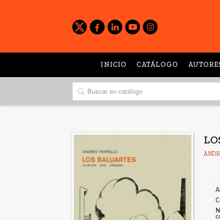
INICIO
CATÁLOGO
AUTORE
LO
ANDR
A
C
N
c