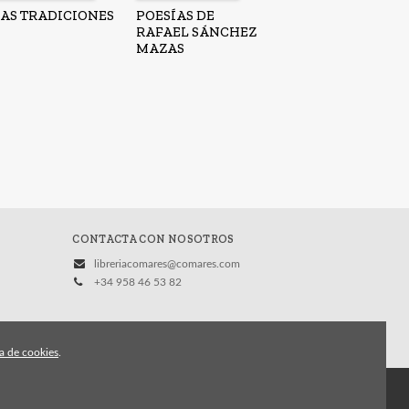
LAS TRADICIONES
POESÍAS DE
RAFAEL SÁNCHEZ
MAZAS
CONTACTA CON NOSOTROS
libreriacomares@comares.com
+34 958 46 53 82
ca de cookies
.
vacidad
Condiciones Generales de Contratación
Contacto