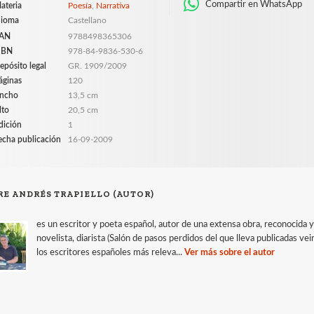
Compartir en WhatsApp
ateria
Poesía
,
Narrativa
dioma
Castellano
AN
9788498365306
SBN
978-84-9836-530-6
epósito legal
GR. 1909/2009
áginas
120
ncho
13,5 cm
lto
20,5 cm
dición
1
echa publicación
16-09-2009
RE ANDRÉS TRAPIELLO (AUTOR)
es un escritor y poeta español, autor de una extensa obra, reconocida
novelista, diarista (Salón de pasos perdidos del que lleva publicadas v
los escritores españoles más releva...
Ver más sobre el autor