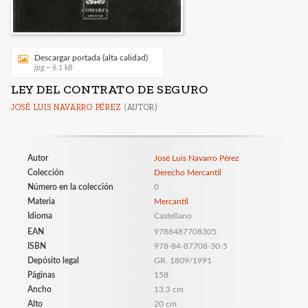
Descargar portada (alta calidad)
jpg ~ 6.1 kB
LEY DEL CONTRATO DE SEGURO
JOSÉ LUIS NAVARRO PÉREZ
(AUTOR)
Autor
José Luis Navarro Pérez
Colección
Derecho Mercantil
Número en la colección
0
Materia
Mercantil
Idioma
Castellano
EAN
9788487708305
ISBN
978-84-87708-30-5
Depósito legal
GR. 1809/1991
Páginas
158
Ancho
13,3 cm
Alto
20 cm