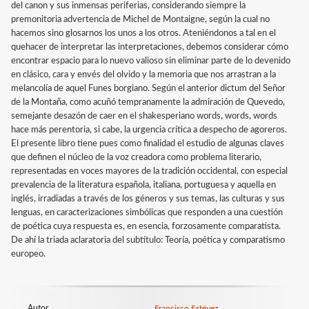
del canon y sus inmensas periferias, considerando siempre la
premonitoria advertencia de Michel de Montaigne, según la cual no
hacemos sino glosarnos los unos a los otros. Ateniéndonos a tal en el
quehacer de interpretar las interpretaciones, debemos considerar cómo
encontrar espacio para lo nuevo valioso sin eliminar parte de lo devenido
en clásico, cara y envés del olvido y la memoria que nos arrastran a la
melancolía de aquel Funes borgiano. Según el anterior dictum del Señor
de la Montaña, como acuñó tempranamente la admiración de Quevedo,
semejante desazón de caer en el shakesperiano words, words, words
hace más perentoria, si cabe, la urgencia crítica a despecho de agoreros.
El presente libro tiene pues como finalidad el estudio de algunas claves
que definen el núcleo de la voz creadora como problema literario,
representadas en voces mayores de la tradición occidental, con especial
prevalencia de la literatura española, italiana, portuguesa y aquella en
inglés, irradiadas a través de los géneros y sus temas, las culturas y sus
lenguas, en caracterizaciones simbólicas que responden a una cuestión
de poética cuya respuesta es, en esencia, forzosamente comparatista.
De ahí la triada aclaratoria del subtítulo: Teoría, poética y comparatismo
europeo.
Autor
Francisco Estévez