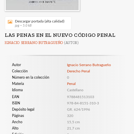
Descargar portada (alta calidad)
jpg ~ 5.0 kB
LAS PENAS EN EL NUEVO CÓDIGO PENAL
IGNACIO SERRANO BUTRAGUEÑO
(AUTOR)
Autor
Ignacio Serrano Butragueño
Colección
Derecho Penal
Número en la colección
0
Materia
Penal
Idioma
Castellano
EAN
9788481513103
ISBN
978-84-8151-310-3
Depósito legal
GR. 624/1996
Páginas
320
Ancho
15,5 cm
Alto
21,7 cm