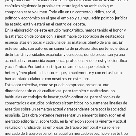
jurisprudenciales. En ambos casos, respecto a cada uno de los diferentes
capítulos siguiendo la propia estructura legal y su articulado que
componen este volumen. Todo ello en un contexto jurídico, social,
político y económico en el que el empleo y su regulación político-jurídica
ha estado, está y estará en el centro del debate.
En la elaboración de este estudio monográfico, hemos tenido el honor y
la satisfacción de contar con la inestimable colaboración de destacados
especialistas en todas y cada una de las materias objeto de análisis. En
este sentido, son autores un conjunto de profesionales pertenecientes a
distintas Universidades españolas y europeas, donde presentan ya una
acreditada y reconocida experiencia profesional y de prestigio, científico
y académico. Por tanto, participan un amplio aunque selecto y
heterogéneo plantel de autores que, amablemente y con entusiasmo,
han aceptado colaborar con nosotros en este libro.
Esta obra colectiva, como se puede comprobar, presenta unas
dimensiones sin duda cualitativas, pero también cuantitativas, no
habituales en trabajos de investigación ordinarios, pero sí propias de
comentarios o estudios prácticos sistemáticos no puramente lineales de
este tipo sobre un tema tan actual y trascendente para toda la sociedad
española. Esta obra pretende representar un elemento innovador en el
mercado editorial y, sobre todo, en la reflexión sobre la vigente y actual
regulación jurídica de las empresas de trabajo temporal y su rol en el
mercado de trabajo español. Es aquél un mercado específico en este tipo