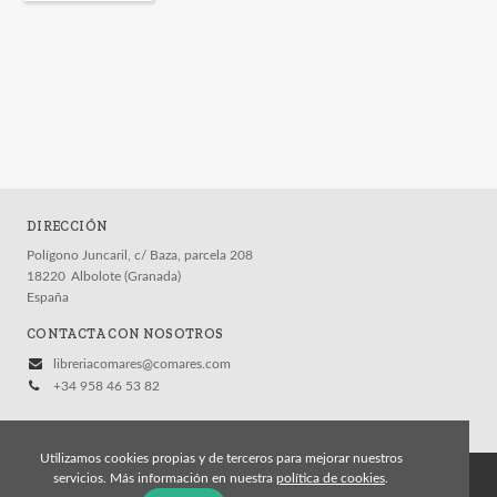
DIRECCIÓN
Polígono Juncaril, c/ Baza, parcela 208
18220
Albolote (Granada)
España
CONTACTA CON NOSOTROS
libreriacomares@comares.com
+34 958 46 53 82
Utilizamos cookies propias y de terceros para mejorar nuestros
servicios. Más información en nuestra
política de cookies
.
© 2026, Editorial Comares