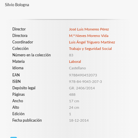
Silvio Bologna
Director
José Luis Monereo Pérez
Directora
M.ª Nieves Moreno Vida
Coordinador
Luis Ángel Triguero Martínez
Colección
Trabajo y Seguridad Social
Número en la colección
83
Materia
Laboral
Idioma
Castellano
EAN
9788490452073
ISBN
978-84-9045-207-3
Depósito legal
GR. 2406/2014
Páginas
488
Ancho
17 cm
Alto
24 cm
Edición
1
Fecha publicación
18-12-2014