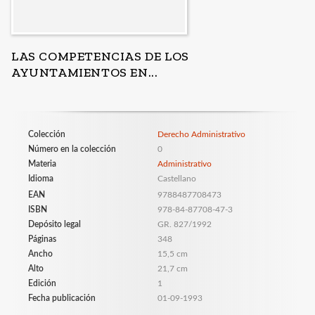
LAS COMPETENCIAS DE LOS
AYUNTAMIENTOS EN...
Colección
Derecho Administrativo
Número en la colección
0
Materia
Administrativo
Idioma
Castellano
EAN
9788487708473
ISBN
978-84-87708-47-3
Depósito legal
GR. 827/1992
Páginas
348
Ancho
15,5 cm
Alto
21,7 cm
Edición
1
Fecha publicación
01-09-1993